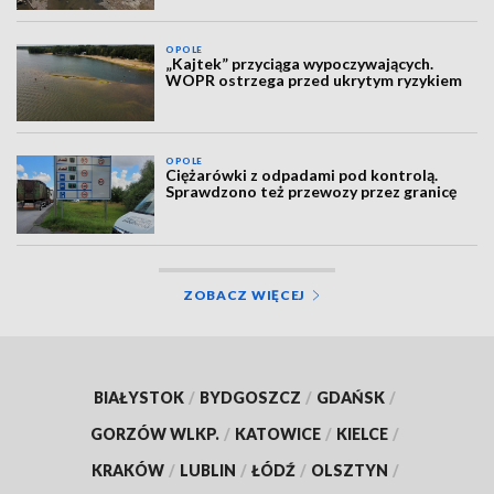
OPOLE
„Kajtek” przyciąga wypoczywających.
WOPR ostrzega przed ukrytym ryzykiem
OPOLE
Ciężarówki z odpadami pod kontrolą.
Sprawdzono też przewozy przez granicę
ZOBACZ WIĘCEJ
BIAŁYSTOK
/
BYDGOSZCZ
/
GDAŃSK
/
GORZÓW WLKP.
/
KATOWICE
/
KIELCE
/
KRAKÓW
/
LUBLIN
/
ŁÓDŹ
/
OLSZTYN
/