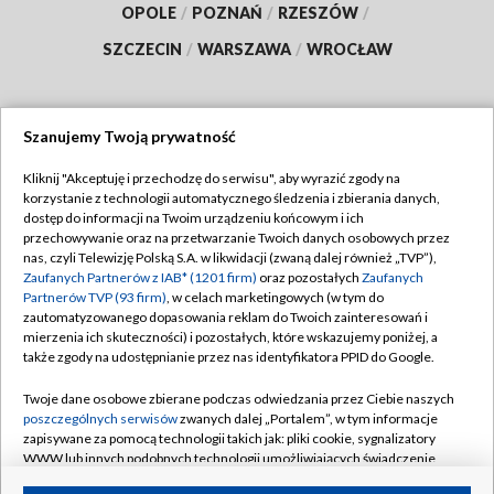
OPOLE
/
POZNAŃ
/
RZESZÓW
/
SZCZECIN
/
WARSZAWA
/
WROCŁAW
Szanujemy Twoją prywatność
Dołącz do nas:
Kliknij "Akceptuję i przechodzę do serwisu", aby wyrazić zgody na
korzystanie z technologii automatycznego śledzenia i zbierania danych,
TVP
dostęp do informacji na Twoim urządzeniu końcowym i ich
Abonament TVP
przechowywanie oraz na przetwarzanie Twoich danych osobowych przez
Regulamin TVP
nas, czyli Telewizję Polską S.A. w likwidacji (zwaną dalej również „TVP”),
Emisja w TVP
Polityka prywatności
Zaufanych Partnerów z IAB* (1201 firm)
oraz pozostałych
Zaufanych
Partnerów TVP (93 firm)
, w celach marketingowych (w tym do
Centrum informacji TVP
Moje zgody
zautomatyzowanego dopasowania reklam do Twoich zainteresowań i
mierzenia ich skuteczności) i pozostałych, które wskazujemy poniżej, a
Naziemna Telewizja Cyfrowa
Pomoc
także zgody na udostępnianie przez nas identyfikatora PPID do Google.
Sklep TVP
Biuro reklamy
Twoje dane osobowe zbierane podczas odwiedzania przez Ciebie naszych
Rada Programowa
Kontakt
poszczególnych serwisów
zwanych dalej „Portalem”, w tym informacje
zapisywane za pomocą technologii takich jak: pliki cookie, sygnalizatory
System NOS
WWW lub innych podobnych technologii umożliwiających świadczenie
dopasowanych i bezpiecznych usług, personalizację treści oraz reklam,
Informacje o nadawcy
Kanały