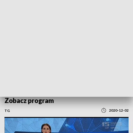
POWRÓT DO
OPOLE
TVP REGIONY
„Kurier Opolski Flesz” - 2 grudnia 2020.
Zobacz program
2020-12-02
TG