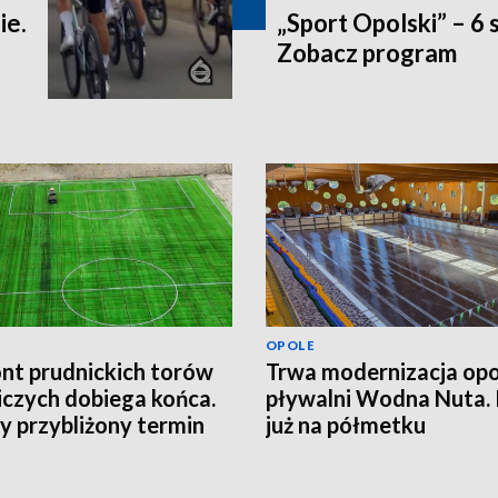
ie.
„Sport Opolski” – 6 
Zobacz program
OPOLE
t prudnickich torów
Trwa modernizacja opo
iczych dobiega końca.
pływalni Wodna Nuta.
 przybliżony termin
już na półmetku
cia obiektu