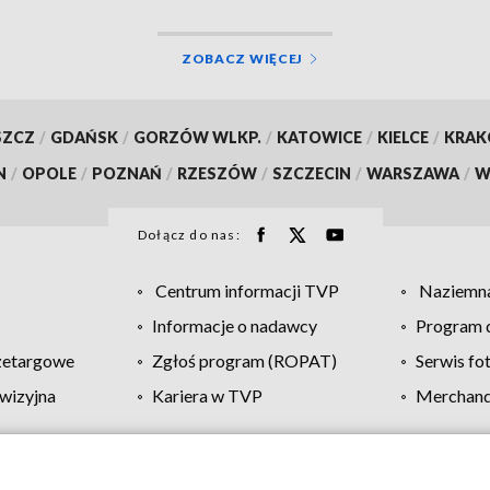
ZOBACZ WIĘCEJ
SZCZ
/
GDAŃSK
/
GORZÓW WLKP.
/
KATOWICE
/
KIELCE
/
KRA
N
/
OPOLE
/
POZNAŃ
/
RZESZÓW
/
SZCZECIN
/
WARSZAWA
/
W
Dołącz do nas:
Centrum informacji TVP
Naziemna
Informacje o nadawcy
Program d
zetargowe
Zgłoś program (ROPAT)
Serwis fo
wizyjna
Kariera w TVP
Merchandi