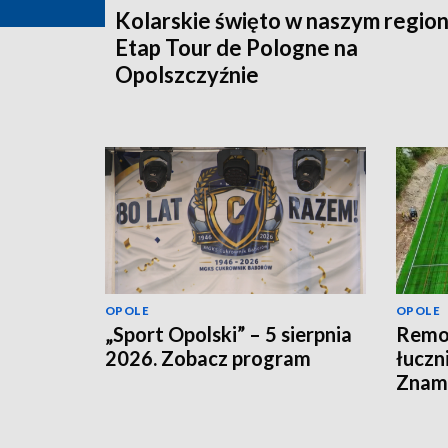
Kolarskie święto w naszym region
Etap Tour de Pologne na
Opolszczyźnie
OPOLE
OPOLE
„Sport Opolski” – 5 sierpnia
Remon
2026. Zobacz program
łuczn
Znamy
otwar