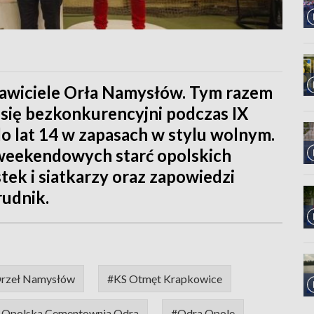
tawiciele Orła Namysłów. Tym razem
się bezkonkurencyjni podczas IX
o lat 14 w zapasach w stylu wolnym.
weekendowych starć opolskich
stek i siatkarzy oraz zapowiedzi
udnik.
rzeł Namysłów
#KS Otmęt Krapkowice
a Opolska Cementownia Odra
#Odra Opole