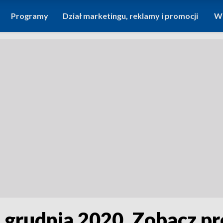
Programy
Dział marketingu, reklamy i promocji
Wi
1 grudnia 2020. Zobacz p