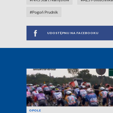
#Pogoń Prudnik
UDOSTĘPNIJ NA FACEBOOKU
OPOLE