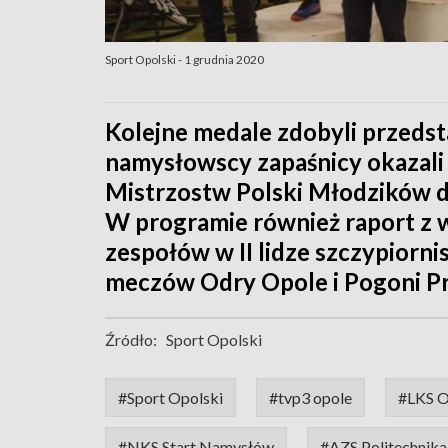
Sport Opolski - 1 grudnia 2020
Kolejne medale zdobyli przeds
namysłowscy zapaśnicy okazali 
Mistrzostw Polski Młodzików d
W programie również raport z 
zespołów w II lidze szczypiorni
meczów Odry Opole i Pogoni Pr
Źródło:
Sport Opolski
#Sport Opolski
#tvp3 opole
#LKS O
#NKS Start Namysłów
#AZS Politechnik