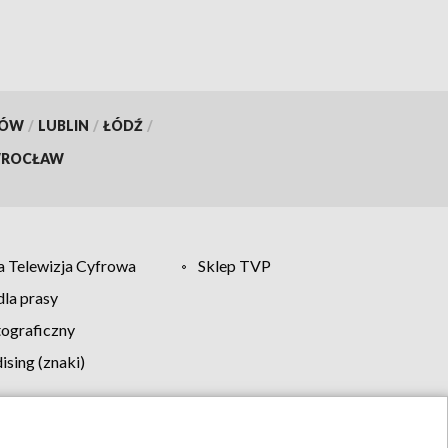
KÓW
/
LUBLIN
/
ŁÓDŹ
/
ROCŁAW
 Telewizja Cyfrowa
Sklep TVP
la prasy
tograficzny
sing (znaki)