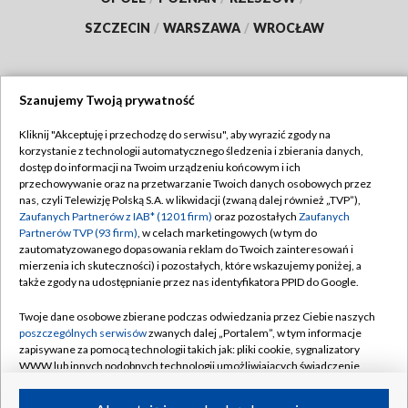
SZCZECIN
/
WARSZAWA
/
WROCŁAW
Szanujemy Twoją prywatność
Dołącz do nas:
Kliknij "Akceptuję i przechodzę do serwisu", aby wyrazić zgody na
korzystanie z technologii automatycznego śledzenia i zbierania danych,
TVP
dostęp do informacji na Twoim urządzeniu końcowym i ich
Abonament TVP
przechowywanie oraz na przetwarzanie Twoich danych osobowych przez
Regulamin TVP
nas, czyli Telewizję Polską S.A. w likwidacji (zwaną dalej również „TVP”),
Emisja w TVP
Zaufanych Partnerów z IAB* (1201 firm)
oraz pozostałych
Zaufanych
Polityka prywatności
Partnerów TVP (93 firm)
, w celach marketingowych (w tym do
Centrum informacji TVP
Moje zgody
zautomatyzowanego dopasowania reklam do Twoich zainteresowań i
mierzenia ich skuteczności) i pozostałych, które wskazujemy poniżej, a
Naziemna Telewizja Cyfrowa
Pomoc
także zgody na udostępnianie przez nas identyfikatora PPID do Google.
Sklep TVP
Biuro reklamy
Twoje dane osobowe zbierane podczas odwiedzania przez Ciebie naszych
Rada Programowa
poszczególnych serwisów
zwanych dalej „Portalem”, w tym informacje
Kontakt
zapisywane za pomocą technologii takich jak: pliki cookie, sygnalizatory
System NOS
WWW lub innych podobnych technologii umożliwiających świadczenie
dopasowanych i bezpiecznych usług, personalizację treści oraz reklam,
Informacje o nadawcy
Kanały
udostępnianie funkcji mediów społecznościowych oraz analizowanie