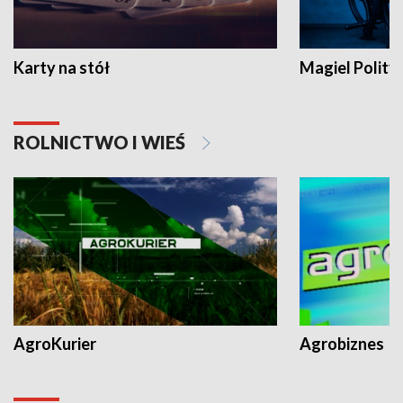
Karty na stół
Magiel Polity
ROLNICTWO I WIEŚ
AgroKurier
Agrobiznes