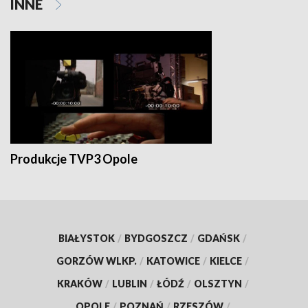
INNE
Produkcje TVP3 Opole
BIAŁYSTOK
/
BYDGOSZCZ
/
GDAŃSK
/
GORZÓW WLKP.
/
KATOWICE
/
KIELCE
/
KRAKÓW
/
LUBLIN
/
ŁÓDŹ
/
OLSZTYN
/
OPOLE
/
POZNAŃ
/
RZESZÓW
/