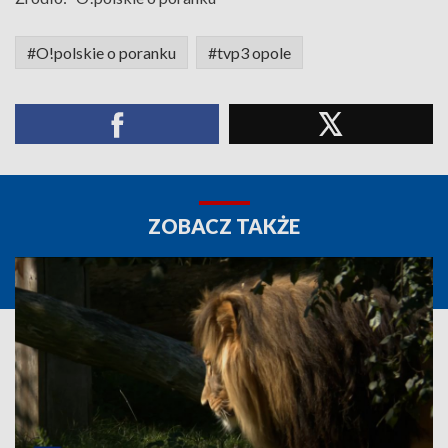
#O!polskie o poranku
#tvp3 opole
ZOBACZ TAKŻE