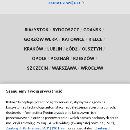
ZOBACZ WIĘCEJ
BIAŁYSTOK
/
BYDGOSZCZ
/
GDAŃSK
/
GORZÓW WLKP.
/
KATOWICE
/
KIELCE
/
KRAKÓW
/
LUBLIN
/
ŁÓDŹ
/
OLSZTYN
/
OPOLE
/
POZNAŃ
/
RZESZÓW
/
SZCZECIN
/
WARSZAWA
/
WROCŁAW
Szanujemy Twoją prywatność
Dołącz do nas:
Kliknij "Akceptuję i przechodzę do serwisu", aby wyrazić zgody na
korzystanie z technologii automatycznego śledzenia i zbierania danych,
TVP
dostęp do informacji na Twoim urządzeniu końcowym i ich
Abonament TVP
przechowywanie oraz na przetwarzanie Twoich danych osobowych przez
Regulamin TVP
nas, czyli Telewizję Polską S.A. w likwidacji (zwaną dalej również „TVP”),
Emisja w TVP
Polityka prywatności
Zaufanych Partnerów z IAB* (1201 firm)
oraz pozostałych
Zaufanych