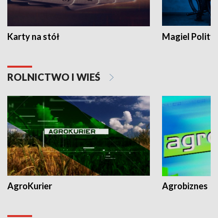
Karty na stół
Magiel Polity
ROLNICTWO I WIEŚ
AgroKurier
Agrobiznes