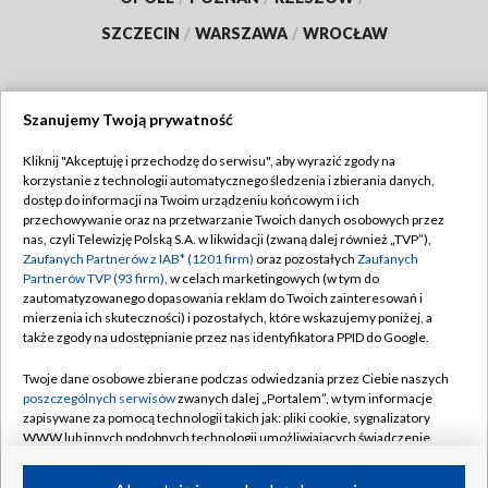
SZCZECIN
/
WARSZAWA
/
WROCŁAW
Szanujemy Twoją prywatność
Dołącz do nas:
Kliknij "Akceptuję i przechodzę do serwisu", aby wyrazić zgody na
korzystanie z technologii automatycznego śledzenia i zbierania danych,
TVP
dostęp do informacji na Twoim urządzeniu końcowym i ich
Abonament TVP
przechowywanie oraz na przetwarzanie Twoich danych osobowych przez
Regulamin TVP
nas, czyli Telewizję Polską S.A. w likwidacji (zwaną dalej również „TVP”),
Emisja w TVP
Zaufanych Partnerów z IAB* (1201 firm)
oraz pozostałych
Zaufanych
Polityka prywatności
Partnerów TVP (93 firm)
, w celach marketingowych (w tym do
Centrum informacji TVP
Moje zgody
zautomatyzowanego dopasowania reklam do Twoich zainteresowań i
mierzenia ich skuteczności) i pozostałych, które wskazujemy poniżej, a
Naziemna Telewizja Cyfrowa
Pomoc
także zgody na udostępnianie przez nas identyfikatora PPID do Google.
Sklep TVP
Biuro reklamy
Twoje dane osobowe zbierane podczas odwiedzania przez Ciebie naszych
Rada Programowa
poszczególnych serwisów
zwanych dalej „Portalem”, w tym informacje
Kontakt
zapisywane za pomocą technologii takich jak: pliki cookie, sygnalizatory
System NOS
WWW lub innych podobnych technologii umożliwiających świadczenie
dopasowanych i bezpiecznych usług, personalizację treści oraz reklam,
Informacje o nadawcy
Kanały
udostępnianie funkcji mediów społecznościowych oraz analizowanie