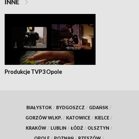
INNE
Produkcje TVP3 Opole
BIAŁYSTOK
/
BYDGOSZCZ
/
GDAŃSK
/
GORZÓW WLKP.
/
KATOWICE
/
KIELCE
/
KRAKÓW
/
LUBLIN
/
ŁÓDŹ
/
OLSZTYN
/
OPOLE
/
POZNAŃ
/
RZESZÓW
/