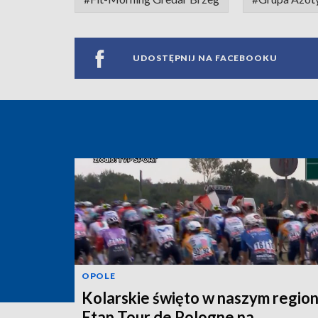
UDOSTĘPNIJ NA FACEBOOKU
OPOLE
Kolarskie święto w naszym region
Etap Tour de Pologne na