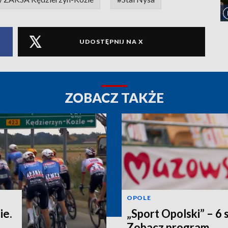
UDOSTĘPNIJ NA X
ZOBACZ TAKŻE
OPOLE
ie.
„Sport Opolski” – 6 
Zobacz program