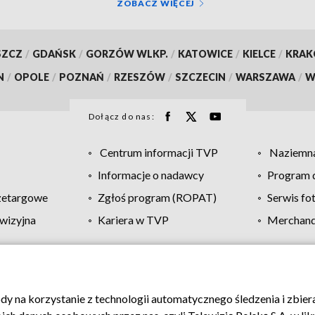
ZOBACZ WIĘCEJ
SZCZ
/
GDAŃSK
/
GORZÓW WLKP.
/
KATOWICE
/
KIELCE
/
KRA
N
/
OPOLE
/
POZNAŃ
/
RZESZÓW
/
SZCZECIN
/
WARSZAWA
/
W
Dołącz do nas:
Centrum informacji TVP
Naziemna
Informacje o nadawcy
Program d
zetargowe
Zgłoś program (ROPAT)
Serwis fo
wizyjna
Kariera w TVP
Merchandi
Polityka prywatności
Moje zgody
Pomoc
Biuro re
ody na korzystanie z technologii automatycznego śledzenia i zbie