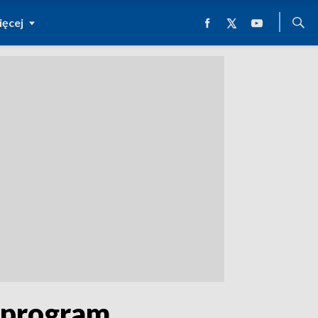
ęcej
z program