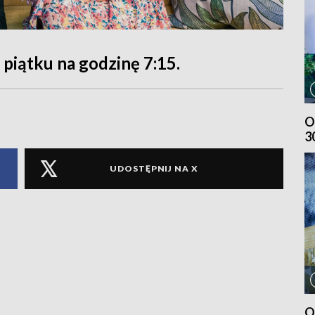
piątku na godzinę 7:15.
O
3
UDOSTĘPNIJ NA X
O