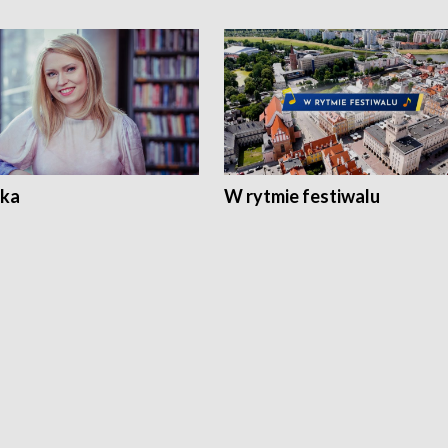
ka
W rytmie festiwalu