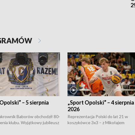
2
OGRAMÓW
Opolski” – 5 sierpnia
„Sport Opolski” – 4 sierpnia
2026
rownik Baborów obchodził 80-
Reprezentacja Polski do lat 21 w
nienia klubu. Wyjątkowy jubileusz
koszykówce 3x3 – z Mikołajem
 na sportowo. W programie
Kowalczykiem z opolskiego AZS-u 
 turnieju eliminacyjnym
składzie - wygrała dwa z trzech tur