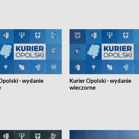
h Mistrzostw w siatkówce
w ramach Ligi Narodów. Rywalizacja
 amatorów w Opolu oraz o
odbyła się w węgierskim Szolnok.
lejarza Opole. Zapraszamy!
Opolski - wydanie
Kurier Opolski - wydanie
e
wieczorne