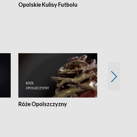
Opolskie Kulisy Futbolu
Złote chwile
sportu
Róże Opolszczyzny
Czas report