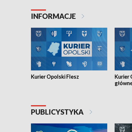
Juniorów Młodszych w kolarstwie
Otwartyc
torowym.
plażowej
INFORMACJE
meczu Ko
Kurier Opolski Flesz
Kurier 
główn
PUBLICYSTYKA