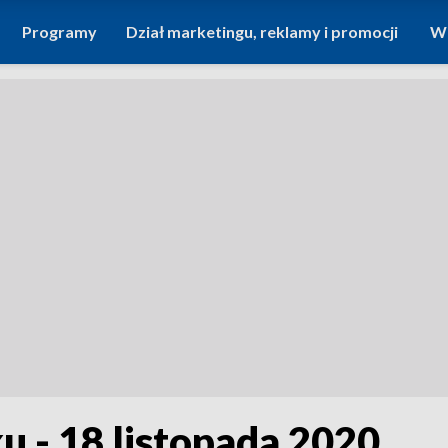
Programy
Dział marketingu, reklamy i promocji
Wi
u - 18 listopada 2020