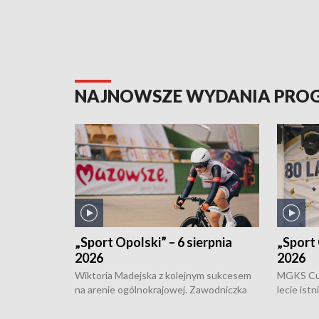
NAJNOWSZE WYDANIA PR
„Sport Opolski” – 6 sierpnia
„Sport 
2026
2026
Wiktoria Madejska z kolejnym sukcesem
MGKS Cuk
na arenie ogólnokrajowej. Zawodniczka
lecie ist
Klubu Kolarskiego Ziemia Brzeska
odbył się
została podwójna Mistrzynią Polski
również o