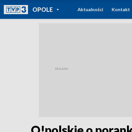
POWRÓT DO
OPOLE
Aktualności
Kontakt
TVP REGIONY
O!polskie o porank