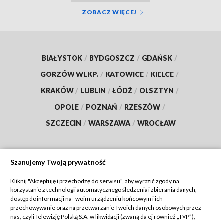
ZOBACZ WIĘCEJ
BIAŁYSTOK
/
BYDGOSZCZ
/
GDAŃSK
/
GORZÓW WLKP.
/
KATOWICE
/
KIELCE
/
KRAKÓW
/
LUBLIN
/
ŁÓDŹ
/
OLSZTYN
/
OPOLE
/
POZNAŃ
/
RZESZÓW
/
SZCZECIN
/
WARSZAWA
/
WROCŁAW
Szanujemy Twoją prywatność
Dołącz do nas:
Kliknij "Akceptuję i przechodzę do serwisu", aby wyrazić zgody na
korzystanie z technologii automatycznego śledzenia i zbierania danych,
TVP
dostęp do informacji na Twoim urządzeniu końcowym i ich
Abonament TVP
przechowywanie oraz na przetwarzanie Twoich danych osobowych przez
Regulamin TVP
nas, czyli Telewizję Polską S.A. w likwidacji (zwaną dalej również „TVP”),