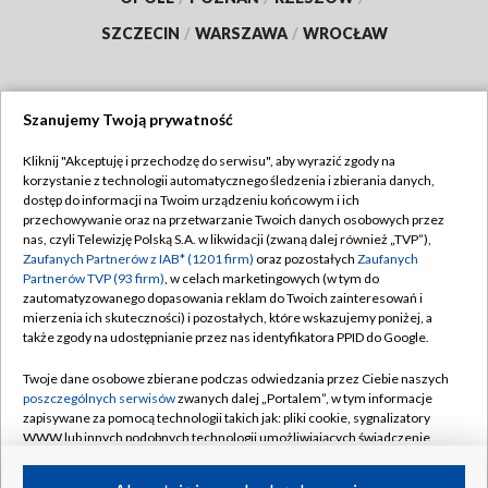
SZCZECIN
/
WARSZAWA
/
WROCŁAW
Szanujemy Twoją prywatność
Dołącz do nas:
Kliknij "Akceptuję i przechodzę do serwisu", aby wyrazić zgody na
korzystanie z technologii automatycznego śledzenia i zbierania danych,
TVP
dostęp do informacji na Twoim urządzeniu końcowym i ich
Abonament TVP
przechowywanie oraz na przetwarzanie Twoich danych osobowych przez
Regulamin TVP
nas, czyli Telewizję Polską S.A. w likwidacji (zwaną dalej również „TVP”),
Emisja w TVP
Zaufanych Partnerów z IAB* (1201 firm)
oraz pozostałych
Zaufanych
Polityka prywatności
Partnerów TVP (93 firm)
, w celach marketingowych (w tym do
Centrum informacji TVP
Moje zgody
zautomatyzowanego dopasowania reklam do Twoich zainteresowań i
mierzenia ich skuteczności) i pozostałych, które wskazujemy poniżej, a
Naziemna Telewizja Cyfrowa
Pomoc
także zgody na udostępnianie przez nas identyfikatora PPID do Google.
Sklep TVP
Biuro reklamy
Twoje dane osobowe zbierane podczas odwiedzania przez Ciebie naszych
Rada Programowa
poszczególnych serwisów
zwanych dalej „Portalem”, w tym informacje
Kontakt
zapisywane za pomocą technologii takich jak: pliki cookie, sygnalizatory
System NOS
WWW lub innych podobnych technologii umożliwiających świadczenie
dopasowanych i bezpiecznych usług, personalizację treści oraz reklam,
Informacje o nadawcy
Kanały
udostępnianie funkcji mediów społecznościowych oraz analizowanie