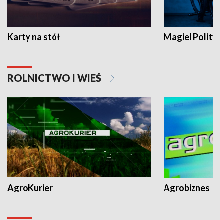
Karty na stół
Magiel Polity
ROLNICTWO I WIEŚ
AgroKurier
Agrobiznes