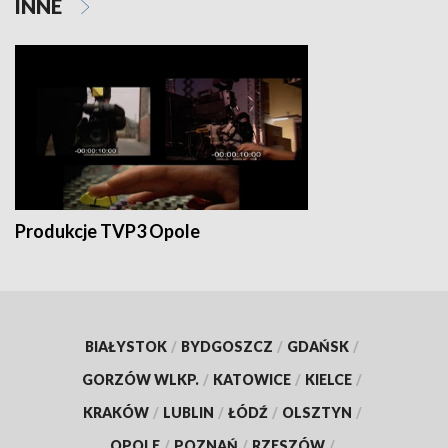
INNE
Produkcje TVP3 Opole
BIAŁYSTOK
/
BYDGOSZCZ
/
GDAŃSK
/
GORZÓW WLKP.
/
KATOWICE
/
KIELCE
/
KRAKÓW
/
LUBLIN
/
ŁÓDŹ
/
OLSZTYN
/
OPOLE
/
POZNAŃ
/
RZESZÓW
/