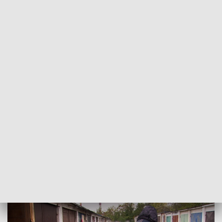
POWRÓT DO
OPOLE
TVP REGIONY
Nie bądźmy obojętni. Trudny czas dla
bezdomnych.
2020-11-12
Anna Święcicka, kr