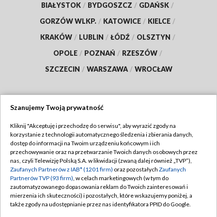
BIAŁYSTOK
/
BYDGOSZCZ
/
GDAŃSK
/
GORZÓW WLKP.
/
KATOWICE
/
KIELCE
/
KRAKÓW
/
LUBLIN
/
ŁÓDŹ
/
OLSZTYN
/
OPOLE
/
POZNAŃ
/
RZESZÓW
/
SZCZECIN
/
WARSZAWA
/
WROCŁAW
Szanujemy Twoją prywatność
Dołącz do nas:
Kliknij "Akceptuję i przechodzę do serwisu", aby wyrazić zgody na
korzystanie z technologii automatycznego śledzenia i zbierania danych,
TVP
dostęp do informacji na Twoim urządzeniu końcowym i ich
Abonament TVP
przechowywanie oraz na przetwarzanie Twoich danych osobowych przez
Regulamin TVP
nas, czyli Telewizję Polską S.A. w likwidacji (zwaną dalej również „TVP”),
Emisja w TVP
Polityka prywatności
Zaufanych Partnerów z IAB* (1201 firm)
oraz pozostałych
Zaufanych
Partnerów TVP (93 firm)
, w celach marketingowych (w tym do
Centrum informacji TVP
Moje zgody
zautomatyzowanego dopasowania reklam do Twoich zainteresowań i
mierzenia ich skuteczności) i pozostałych, które wskazujemy poniżej, a
Naziemna Telewizja Cyfrowa
Pomoc
także zgody na udostępnianie przez nas identyfikatora PPID do Google.
Sklep TVP
Biuro reklamy