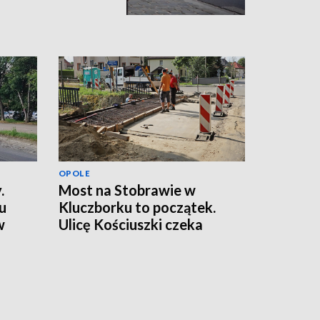
OPOLE
.
Most na Stobrawie w
u
Kluczborku to początek.
w
Ulicę Kościuszki czeka
większa przebudowa