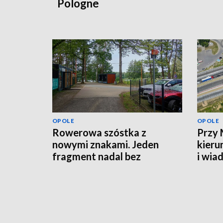
Pologne
OPOLE
OPOLE
Rowerowa szóstka z
Przy 
nowymi znakami. Jeden
kieru
fragment nadal bez
i wia
oznaczeń