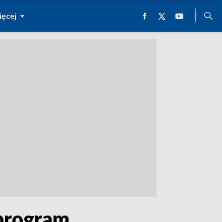
ęcej
 program