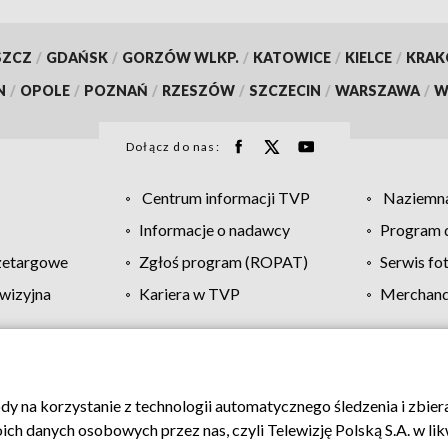
SZCZ
/
GDAŃSK
/
GORZÓW WLKP.
/
KATOWICE
/
KIELCE
/
KRA
N
/
OPOLE
/
POZNAŃ
/
RZESZÓW
/
SZCZECIN
/
WARSZAWA
/
W
Dołącz do nas:
Centrum informacji TVP
Naziemna
Informacje o nadawcy
Program d
zetargowe
Zgłoś program (ROPAT)
Serwis fo
wizyjna
Kariera w TVP
Merchandi
Polityka prywatności
Moje zgody
Pomoc
Biuro re
ody na korzystanie z technologii automatycznego śledzenia i zbie
 danych osobowych przez nas, czyli Telewizję Polską S.A. w likw