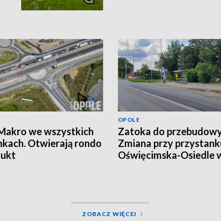
OPOLE
Makro we wszystkich
Zatoka do przebudowy
nkach. Otwierają rondo
Zmiana przy przystank
dukt
Oświęcimska-Osiedle 
Opolu
ZOBACZ WIĘCEJ