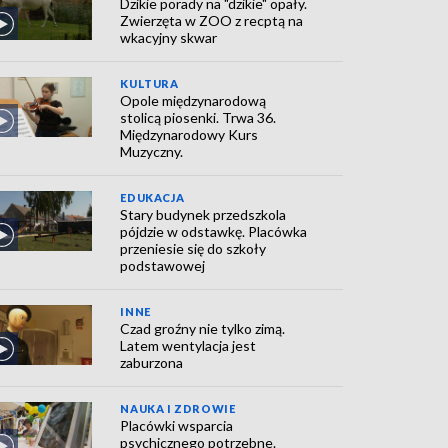
Dzikie porady na "dzikie" opały.
Zwierzęta w ZOO z recptą na
wkacyjny skwar
KULTURA
Opole międzynarodową
stolicą piosenki. Trwa 36.
Międzynarodowy Kurs
Muzyczny.
EDUKACJA
Stary budynek przedszkola
pójdzie w odstawkę. Placówka
przeniesie się do szkoły
podstawowej
INNE
Czad groźny nie tylko zimą.
Latem wentylacja jest
zaburzona
NAUKA I ZDROWIE
Placówki wsparcia
psychicznego potrzebne.