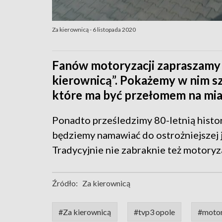
Za kierownicą - 6 listopada 2020
Fanów motoryzacji zapraszamy
kierownicą”. Pokażemy w nim sz
które ma być przełomem na mia
Ponadto prześledzimy 80-letnią histo
będziemy namawiać do ostrożniejszej 
Tradycyjnie nie zabraknie też motory
Źródło:
Za kierownicą
#Za kierownicą
#tvp3 opole
#motor