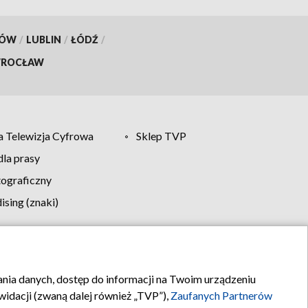
KÓW
/
LUBLIN
/
ŁÓDŹ
/
ROCŁAW
 Telewizja Cyfrowa
Sklep TVP
la prasy
tograficzny
sing (znaki)
klamy
Kontakt
rania danych, dostęp do informacji na Twoim urządzeniu
idacji (zwaną dalej również „TVP”),
Zaufanych Partnerów