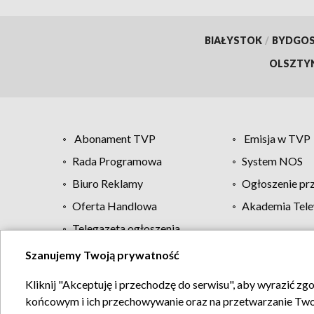
BIAŁYSTOK
/
BYDGO
OLSZTY
Abonament TVP
Emisja w TVP
Rada Programowa
System NOS
Biuro Reklamy
Ogłoszenie pr
Oferta Handlowa
Akademia Tele
Telegazeta ogłoszenia
Szanujemy Twoją prywatność
Regulamin TVP
Kliknij "Akceptuję i przechodzę do serwisu", aby wyrazić zg
końcowym i ich przechowywanie oraz na przetwarzanie Twoich