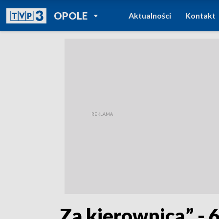
POWRÓT DO
OPOLE
Aktualności
Kontakt
TVP REGIONY
„Za kierownicą” - 