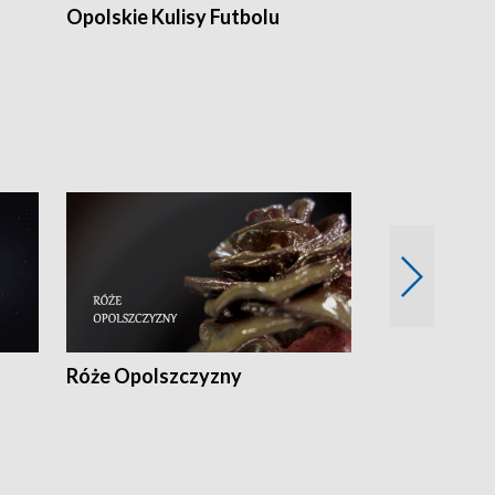
Opolskie Kulisy Futbolu
Złote chwile
sportu
Róże Opolszczyzny
Czas report