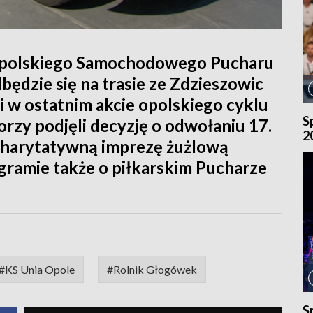
Opolskiego Samochodowego Pucharu
będzie się na trasie ze Zdzieszowic
i w ostatnim akcie opolskiego cyklu
S
torzy podjęli decyzję o odwołaniu 17.
2
. Charytatywną imprezę żużlową
ramie także o piłkarskim Pucharze
#KS Unia Opole
#Rolnik Głogówek
S