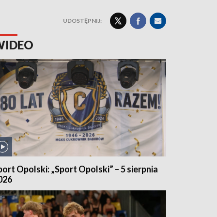
UDOSTĘPNIJ:
WIDEO
port Opolski: „Sport Opolski” – 5 sierpnia
026