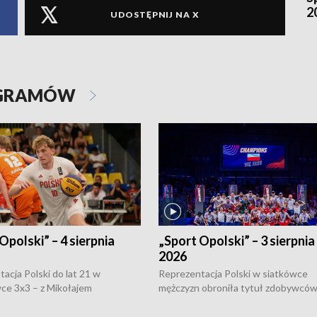
2
UDOSTĘPNIJ NA X
OGRAMÓW
Opolski” – 4 sierpnia
„Sport Opolski” – 3 sierpnia
2026
acja Polski do lat 21 w
Reprezentacja Polski w siatkówce
ce 3x3 – z Mikołajem
mężczyzn obroniła tytuł zdobywców 
kiem z opolskiego AZS-u w
Narodów. W finale pokonali Amery
- wygrała dwa z trzech turniejów
po tie-breaku. W meczu nie zabrakł