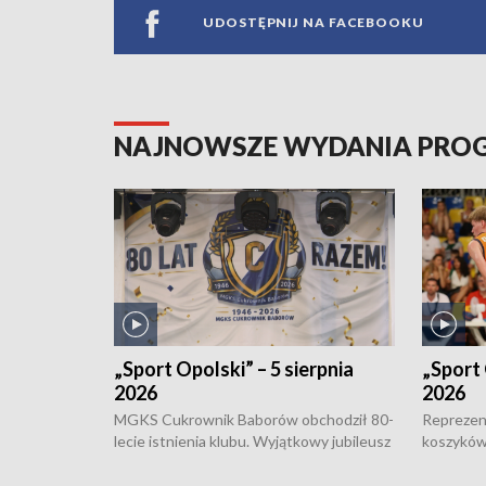
UDOSTĘPNIJ NA FACEBOOKU
NAJNOWSZE WYDANIA PR
„Sport Opolski” – 5 sierpnia
„Sport 
2026
2026
MGKS Cukrownik Baborów obchodził 80-
Reprezent
lecie istnienia klubu. Wyjątkowy jubileusz
koszyków
odbył się na sportowo. W programie
Kowalczy
również o turnieju eliminacyjnym
składzie 