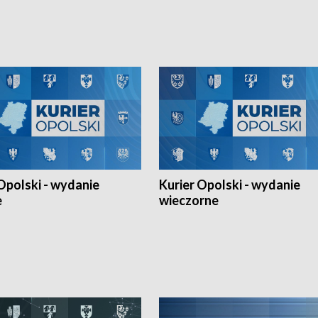
Ligi Narodów. Rywalizacja
opolskich wątków.
ę w węgierskim Szolnok.
Opolski - wydanie
Kurier Opolski - wydanie
e
wieczorne