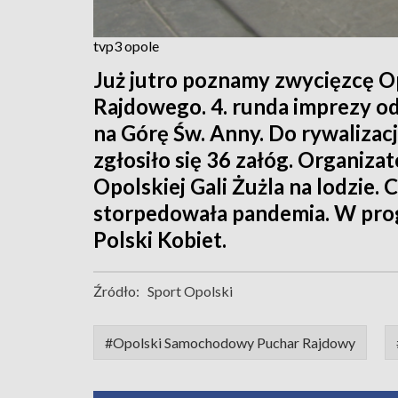
tvp3 opole
Już jutro poznamy zwycięzcę 
Rajdowego. 4. runda imprezy od
na Górę Św. Anny. Do rywalizacj
zgłosiło się 36 załóg. Organiza
Opolskiej Gali Żużla na lodzie
storpedowała pandemia. W prog
Polski Kobiet.
Źródło:
Sport Opolski
#Opolski Samochodowy Puchar Rajdowy