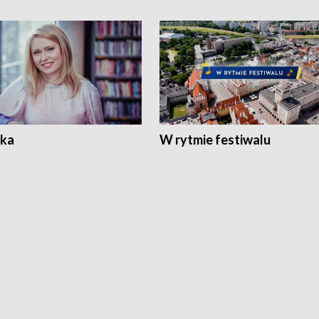
ka
W rytmie festiwalu