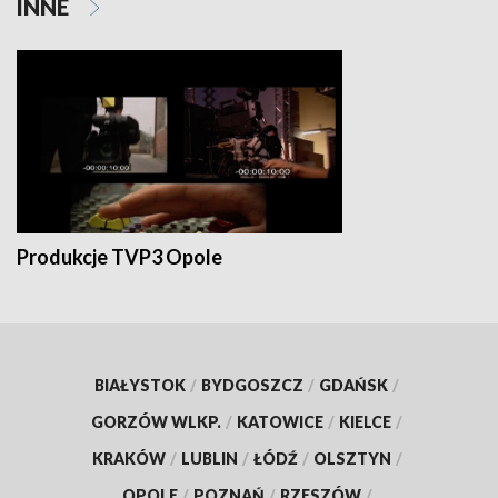
INNE
Produkcje TVP3 Opole
BIAŁYSTOK
/
BYDGOSZCZ
/
GDAŃSK
/
GORZÓW WLKP.
/
KATOWICE
/
KIELCE
/
KRAKÓW
/
LUBLIN
/
ŁÓDŹ
/
OLSZTYN
/
OPOLE
/
POZNAŃ
/
RZESZÓW
/