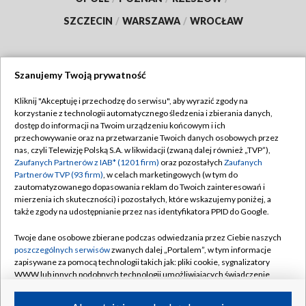
SZCZECIN
/
WARSZAWA
/
WROCŁAW
Szanujemy Twoją prywatność
Dołącz do nas:
Kliknij "Akceptuję i przechodzę do serwisu", aby wyrazić zgody na
korzystanie z technologii automatycznego śledzenia i zbierania danych,
TVP
dostęp do informacji na Twoim urządzeniu końcowym i ich
Abonament TVP
przechowywanie oraz na przetwarzanie Twoich danych osobowych przez
Regulamin TVP
nas, czyli Telewizję Polską S.A. w likwidacji (zwaną dalej również „TVP”),
Emisja w TVP
Zaufanych Partnerów z IAB* (1201 firm)
oraz pozostałych
Zaufanych
Polityka prywatności
Partnerów TVP (93 firm)
, w celach marketingowych (w tym do
Centrum informacji TVP
Moje zgody
zautomatyzowanego dopasowania reklam do Twoich zainteresowań i
mierzenia ich skuteczności) i pozostałych, które wskazujemy poniżej, a
Naziemna Telewizja Cyfrowa
Pomoc
także zgody na udostępnianie przez nas identyfikatora PPID do Google.
Sklep TVP
Biuro reklamy
Twoje dane osobowe zbierane podczas odwiedzania przez Ciebie naszych
Rada Programowa
poszczególnych serwisów
zwanych dalej „Portalem”, w tym informacje
Kontakt
zapisywane za pomocą technologii takich jak: pliki cookie, sygnalizatory
System NOS
WWW lub innych podobnych technologii umożliwiających świadczenie
dopasowanych i bezpiecznych usług, personalizację treści oraz reklam,
Informacje o nadawcy
Kanały
udostępnianie funkcji mediów społecznościowych oraz analizowanie