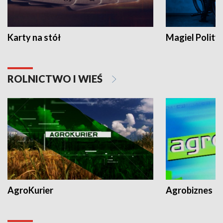
Karty na stół
Magiel Polity
ROLNICTWO I WIEŚ
AgroKurier
Agrobiznes