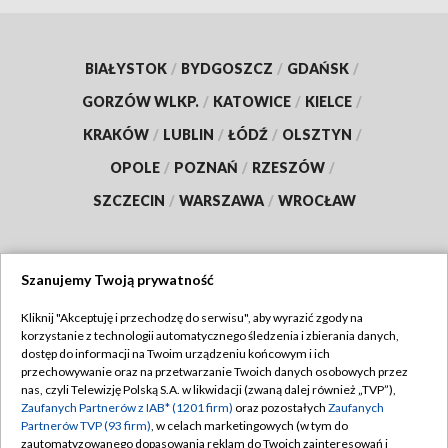
BIAŁYSTOK
/
BYDGOSZCZ
/
GDAŃSK
/
GORZÓW WLKP.
/
KATOWICE
/
KIELCE
/
KRAKÓW
/
LUBLIN
/
ŁÓDŹ
/
OLSZTYN
/
OPOLE
/
POZNAŃ
/
RZESZÓW
/
SZCZECIN
/
WARSZAWA
/
WROCŁAW
Szanujemy Twoją prywatność
Dołącz do nas:
Kliknij "Akceptuję i przechodzę do serwisu", aby wyrazić zgody na
korzystanie z technologii automatycznego śledzenia i zbierania danych,
TVP
dostęp do informacji na Twoim urządzeniu końcowym i ich
Abonament TVP
przechowywanie oraz na przetwarzanie Twoich danych osobowych przez
Regulamin TVP
nas, czyli Telewizję Polską S.A. w likwidacji (zwaną dalej również „TVP”),
Emisja w TVP
Zaufanych Partnerów z IAB* (1201 firm)
oraz pozostałych
Zaufanych
Polityka prywatności
Partnerów TVP (93 firm)
, w celach marketingowych (w tym do
Centrum informacji TVP
Moje zgody
zautomatyzowanego dopasowania reklam do Twoich zainteresowań i