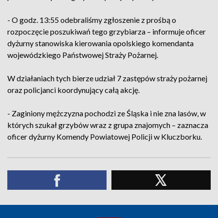
- O godz. 13:55 odebraliśmy zgłoszenie z prośbą o
rozpoczęcie poszukiwań tego grzybiarza – informuje oficer
dyżurny stanowiska kierowania opolskiego komendanta
wojewódzkiego Państwowej Straży Pożarnej.
W działaniach tych bierze udział 7 zastępów straży pożarnej
oraz policjanci koordynujący całą akcję.
- Zaginiony mężczyzna pochodzi ze Śląska i nie zna lasów, w
których szukał grzybów wraz z grupa znajomych – zaznacza
oficer dyżurny Komendy Powiatowej Policji w Kluczborku.