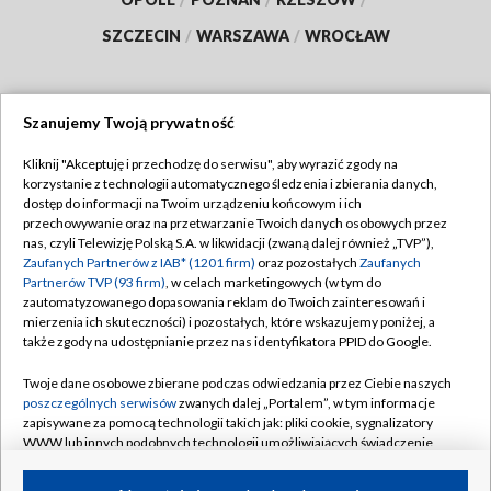
SZCZECIN
/
WARSZAWA
/
WROCŁAW
Szanujemy Twoją prywatność
Dołącz do nas:
Kliknij "Akceptuję i przechodzę do serwisu", aby wyrazić zgody na
korzystanie z technologii automatycznego śledzenia i zbierania danych,
TVP
dostęp do informacji na Twoim urządzeniu końcowym i ich
Abonament TVP
przechowywanie oraz na przetwarzanie Twoich danych osobowych przez
Regulamin TVP
nas, czyli Telewizję Polską S.A. w likwidacji (zwaną dalej również „TVP”),
Emisja w TVP
Polityka prywatności
Zaufanych Partnerów z IAB* (1201 firm)
oraz pozostałych
Zaufanych
Partnerów TVP (93 firm)
, w celach marketingowych (w tym do
Centrum informacji TVP
Moje zgody
zautomatyzowanego dopasowania reklam do Twoich zainteresowań i
mierzenia ich skuteczności) i pozostałych, które wskazujemy poniżej, a
Naziemna Telewizja Cyfrowa
Pomoc
także zgody na udostępnianie przez nas identyfikatora PPID do Google.
Sklep TVP
Biuro reklamy
Twoje dane osobowe zbierane podczas odwiedzania przez Ciebie naszych
Rada Programowa
Kontakt
poszczególnych serwisów
zwanych dalej „Portalem”, w tym informacje
zapisywane za pomocą technologii takich jak: pliki cookie, sygnalizatory
System NOS
WWW lub innych podobnych technologii umożliwiających świadczenie
dopasowanych i bezpiecznych usług, personalizację treści oraz reklam,
Informacje o nadawcy
Kanały
udostępnianie funkcji mediów społecznościowych oraz analizowanie