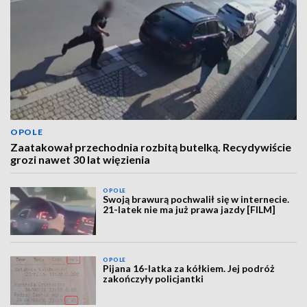
OPOLE
Zaatakował przechodnia rozbitą butelką. Recydywiście
grozi nawet 30 lat więzienia
OPOLE
Swoją brawurą pochwalił się w internecie.
21-latek nie ma już prawa jazdy [FILM]
OPOLE
Pijana 16-latka za kółkiem. Jej podróż
zakończyły policjantki