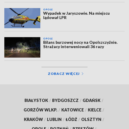
OPOLE
Wypadek w Jaryszowie. Na miejscu
lądował LPR
OPOLE
Bilans burzowej nocy na Opolszczyźnie.
Strażacy interweniowali 36 razy
ZOBACZ WIĘCEJ
BIAŁYSTOK
/
BYDGOSZCZ
/
GDAŃSK
/
GORZÓW WLKP.
/
KATOWICE
/
KIELCE
/
KRAKÓW
/
LUBLIN
/
ŁÓDŹ
/
OLSZTYN
/
OPOLE
/
POZNAŃ
/
RZESZÓW
/