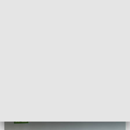
POWRÓT DO
OPOLE
TVP REGIONY
„AgroKurier” - 11 października 2020.
Zobacz program
2020-10-11
TG