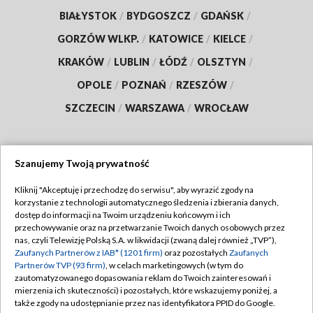
BIAŁYSTOK
/
BYDGOSZCZ
/
GDAŃSK
/
GORZÓW WLKP.
/
KATOWICE
/
KIELCE
/
KRAKÓW
/
LUBLIN
/
ŁÓDŹ
/
OLSZTYN
/
OPOLE
/
POZNAŃ
/
RZESZÓW
/
SZCZECIN
/
WARSZAWA
/
WROCŁAW
Szanujemy Twoją prywatność
Dołącz do nas:
Kliknij "Akceptuję i przechodzę do serwisu", aby wyrazić zgody na
korzystanie z technologii automatycznego śledzenia i zbierania danych,
TVP
dostęp do informacji na Twoim urządzeniu końcowym i ich
Abonament TVP
przechowywanie oraz na przetwarzanie Twoich danych osobowych przez
Regulamin TVP
nas, czyli Telewizję Polską S.A. w likwidacji (zwaną dalej również „TVP”),
Emisja w TVP
Polityka prywatności
Zaufanych Partnerów z IAB* (1201 firm)
oraz pozostałych
Zaufanych
Partnerów TVP (93 firm)
, w celach marketingowych (w tym do
Centrum informacji TVP
Moje zgody
zautomatyzowanego dopasowania reklam do Twoich zainteresowań i
mierzenia ich skuteczności) i pozostałych, które wskazujemy poniżej, a
Naziemna Telewizja Cyfrowa
Pomoc
także zgody na udostępnianie przez nas identyfikatora PPID do Google.