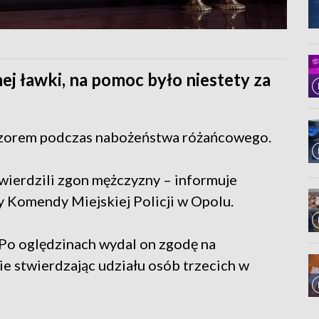
ej ławki, na pomoc było niestety za
czorem podczas nabożeństwa różańcowego.
twierdzili zgon mężczyzny – informuje
y Komendy Miejskiej Policji w Opolu.
 Po oględzinach wydal on zgodę na
ie stwierdzając udziału osób trzecich w