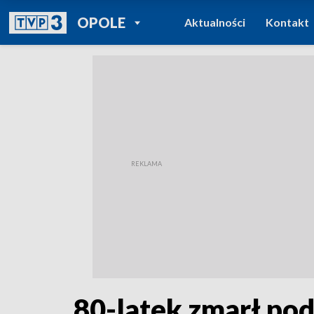
POWRÓT DO
OPOLE
Aktualności
Kontakt
TVP REGIONY
80-latek zmarł po