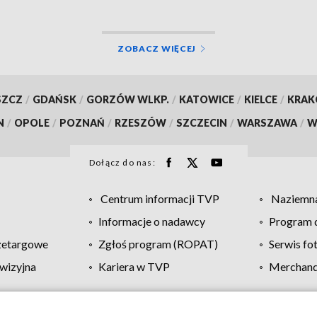
ZOBACZ WIĘCEJ
SZCZ
/
GDAŃSK
/
GORZÓW WLKP.
/
KATOWICE
/
KIELCE
/
KRA
N
/
OPOLE
/
POZNAŃ
/
RZESZÓW
/
SZCZECIN
/
WARSZAWA
/
W
Dołącz do nas:
Centrum informacji TVP
Naziemna
Informacje o nadawcy
Program d
zetargowe
Zgłoś program (ROPAT)
Serwis fo
wizyjna
Kariera w TVP
Merchandi