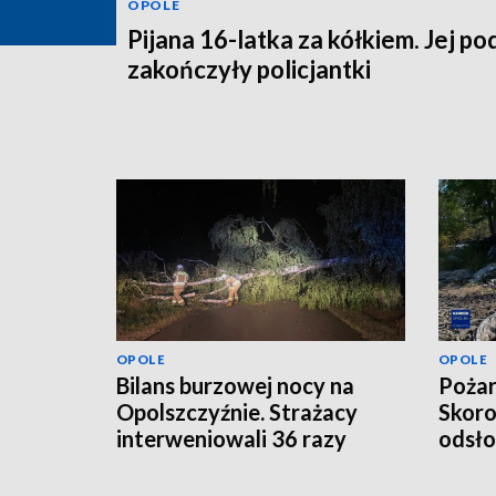
OPOLE
Pijana 16-latka za kółkiem. Jej po
zakończyły policjantki
OPOLE
OPOLE
Bilans burzowej nocy na
Pożar
Opolszczyźnie. Strażacy
Skoro
interweniowali 36 razy
odsło
odpa