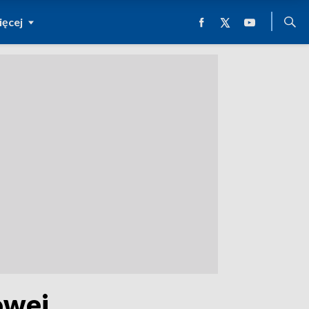
ęcej
owej