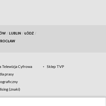
KÓW
/
LUBLIN
/
ŁÓDŹ
/
ROCŁAW
 Telewizja Cyfrowa
Sklep TVP
la prasy
tograficzny
sing (znaki)