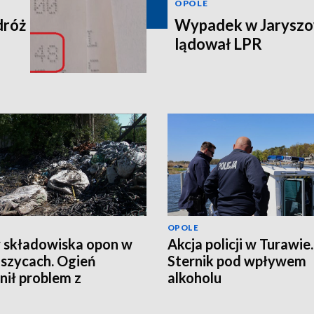
OPOLE
dróż
Wypadek w Jaryszow
lądował LPR
OPOLE
 składowiska opon w
Akcja policji w Turawie.
szycach. Ogień
Sternik pod wpływem
nił problem z
alkoholu
dami