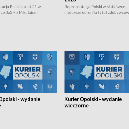
acja Polski do lat 21 w
Reprezentacja Polski w siatkówce
ce 3x3 – z Mikołajem
mężczyzn obroniła tytuł zdobywców 
kiem z opolskiego AZS-u w
Narodów. W finale pokonali Amery
- wygrała dwa z trzech turniejów
po tie-breaku. W meczu nie zabrakł
Ligi Narodów. Rywalizacja
opolskich wątków.
ę w węgierskim Szolnok.
Opolski - wydanie
Kurier Opolski - wydanie
e
wieczorne