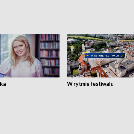
ka
W rytmie festiwalu