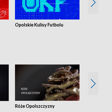
Opolskie Kulisy Futbolu
Złote chwile
sportu
Róże Opolszczyzny
Czas report