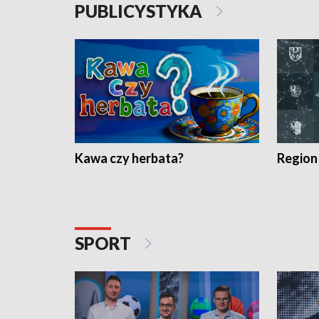
PUBLICYSTYKA
Kawa czy herbata?
Region
SPORT