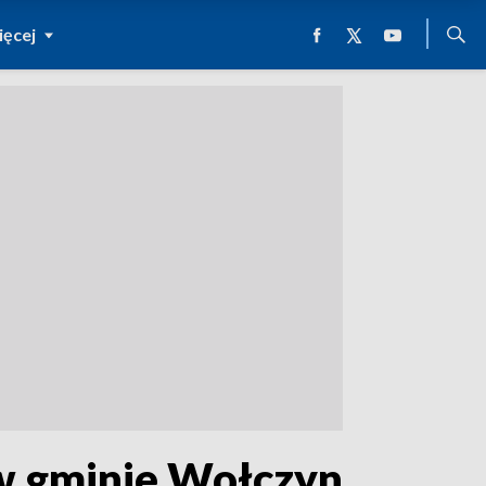
ęcej
w gminie Wołczyn