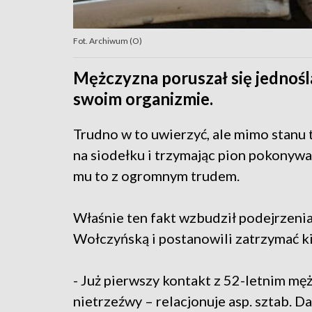
Fot. Archiwum (O)
Mężczyzna poruszał się jednoś
swoim organizmie.
Trudno w to uwierzyć, ale mimo stanu 
na siodełku i trzymając pion pokonywał
mu to z ogromnym trudem.
Właśnie ten fakt wzbudził podejrzenia
Wołczyńską i postanowili zatrzymać k
- Już pierwszy kontakt z 52-letnim męż
nietrzeźwy – relacjonuje asp. sztab.