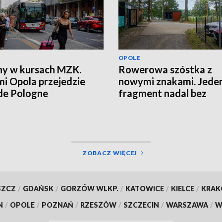
OPOLE
y w kursach MZK.
Rowerowa szóstka z
mi Opola przejedzie
nowymi znakami. Jede
de Pologne
fragment nadal bez
oznaczeń
ZOBACZ WIĘCEJ
SZCZ
/
GDAŃSK
/
GORZÓW WLKP.
/
KATOWICE
/
KIELCE
/
KRA
N
/
OPOLE
/
POZNAŃ
/
RZESZÓW
/
SZCZECIN
/
WARSZAWA
/
W