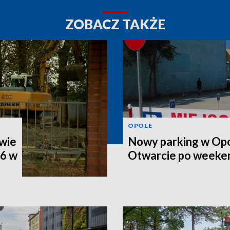
ZOBACZ TAKŻE
OPOLE
wie
Nowy parking w Opo
46 w
Otwarcie po weeke