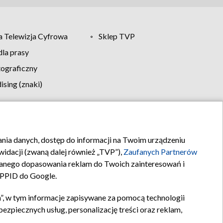
 Telewizja Cyfrowa
Sklep TVP
la prasy
tograficzny
sing (znaki)
klamy
Kontakt
rania danych, dostęp do informacji na Twoim urządzeniu
idacji (zwaną dalej również „TVP”),
Zaufanych Partnerów
anego dopasowania reklam do Twoich zainteresowań i
a PPID do Google.
”, w tym informacje zapisywane za pomocą technologii
zpiecznych usług, personalizację treści oraz reklam,