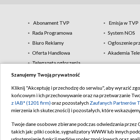
Abonament TVP
Emisja w TVP
Rada Programowa
System NOS
Biuro Reklamy
Ogłoszenie pr
Oferta Handlowa
Akademia Tele
Telegazeta ogłoszenia
Szanujemy Twoją prywatność
Regulamin TVP
Kliknij "Akceptuję i przechodzę do serwisu", aby wyrazić zg
końcowym i ich przechowywanie oraz na przetwarzanie Twoich
z IAB* (1201 firm)
oraz pozostałych
Zaufanych Partnerów T
mierzenia ich skuteczności) i pozostałych, które wskazujemy
Twoje dane osobowe zbierane podczas odwiedzania przez 
takich jak: pliki cookie, sygnalizatory WWW lub innych pod
udostępnianie funkcji mediów społecznościowych oraz anali