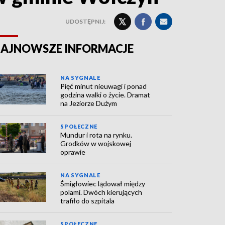
UDOSTĘPNIJ:
AJNOWSZE INFORMACJE
NA SYGNALE
Pięć minut nieuwagi i ponad
godzina walki o życie. Dramat
na Jeziorze Dużym
SPOŁECZNE
Mundur i rota na rynku.
Grodków w wojskowej
oprawie
NA SYGNALE
Śmigłowiec lądował między
polami. Dwóch kierujących
trafiło do szpitala
SPOŁECZNE