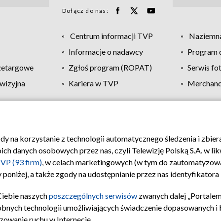
Dołącz do nas:
Centrum informacji TVP
Naziemna
Informacje o nadawcy
Program d
zetargowe
Zgłoś program (ROPAT)
Serwis fo
wizyjna
Kariera w TVP
Merchandi
Polityka prywatności
Moje zgody
Pomoc
Biuro re
ody na korzystanie z technologii automatycznego śledzenia i zbie
 danych osobowych przez nas, czyli Telewizję Polską S.A. w likw
VP (93 firm)
, w celach marketingowych (w tym do zautomatyzow
 poniżej, a także zgody na udostępnianie przez nas identyfikator
Ciebie naszych
poszczególnych serwisów
zwanych dalej „Portalem
obnych technologii umożliwiających świadczenie dopasowanych i be
zowanie ruchu w Internecie.