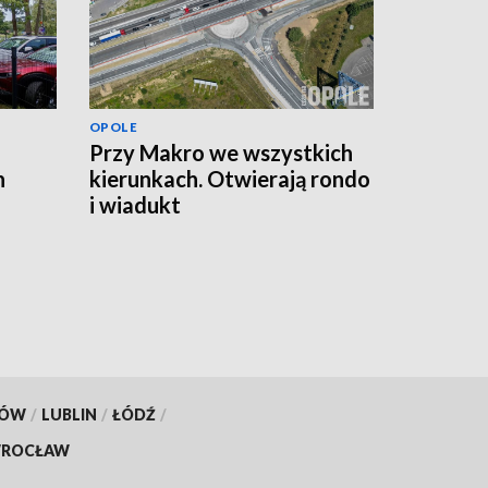
OPOLE
Przy Makro we wszystkich
n
kierunkach. Otwierają rondo
i wiadukt
KÓW
/
LUBLIN
/
ŁÓDŹ
/
ROCŁAW