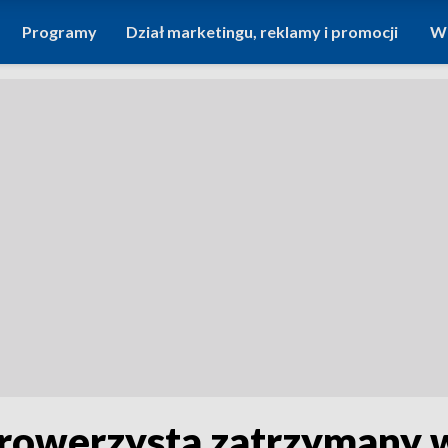
Programy
Dział marketingu, reklamy i promocji
Wi
 rowerzysta zatrzymany 