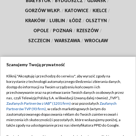
BIAŁYSTOK
/
BYDGOSZCZ
/
GDAŃSK
/
GORZÓW WLKP.
/
KATOWICE
/
KIELCE
/
KRAKÓW
/
LUBLIN
/
ŁÓDŹ
/
OLSZTYN
/
OPOLE
/
POZNAŃ
/
RZESZÓW
/
SZCZECIN
/
WARSZAWA
/
WROCŁAW
Szanujemy Twoją prywatność
Dołącz do nas:
Kliknij "Akceptuję i przechodzę do serwisu", aby wyrazić zgody na
korzystanie z technologii automatycznego śledzenia i zbierania danych,
TVP
dostęp do informacji na Twoim urządzeniu końcowym i ich
Abonament TVP
przechowywanie oraz na przetwarzanie Twoich danych osobowych przez
Regulamin TVP
nas, czyli Telewizję Polską S.A. w likwidacji (zwaną dalej również „TVP”),
Emisja w TVP
Polityka prywatności
Zaufanych Partnerów z IAB* (1201 firm)
oraz pozostałych
Zaufanych
Partnerów TVP (93 firm)
, w celach marketingowych (w tym do
Centrum informacji TVP
Moje zgody
zautomatyzowanego dopasowania reklam do Twoich zainteresowań i
mierzenia ich skuteczności) i pozostałych, które wskazujemy poniżej, a
Naziemna Telewizja Cyfrowa
Pomoc
także zgody na udostępnianie przez nas identyfikatora PPID do Google.
Sklep TVP
Biuro reklamy