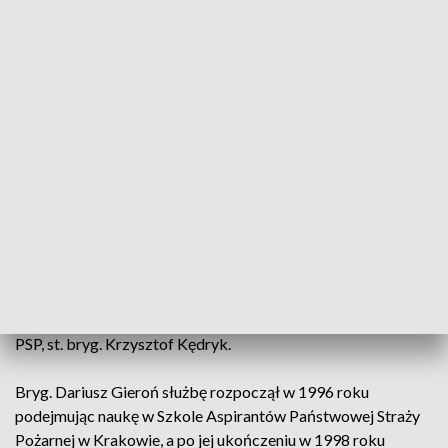
Fot. KP PSP Brzeg
Bryg. Dariusz Gieroń odebrał nominację na
komendanta powiatowego Państwowej Straży
Pożarnej w Brzegu.
Uroczyście wręczył mu ją opolski komendant wojewódzki
PSP, st. bryg. Krzysztof Kędryk.
Bryg. Dariusz Gieroń służbę rozpoczął w 1996 roku
podejmując naukę w Szkole Aspirantów Państwowej Straży
Pożarnej w Krakowie, a po jej ukończeniu w 1998 roku