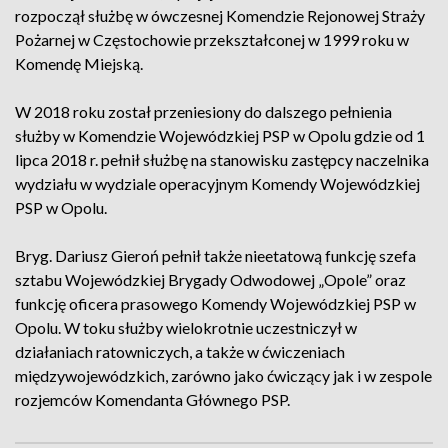
rozpoczął służbę w ówczesnej Komendzie Rejonowej Straży
Pożarnej w Częstochowie przekształconej w 1999 roku w
Komendę Miejską.
W 2018 roku został przeniesiony do dalszego pełnienia
służby w Komendzie Wojewódzkiej PSP w Opolu gdzie od 1
lipca 2018 r. pełnił służbę na stanowisku zastępcy naczelnika
wydziału w wydziale operacyjnym Komendy Wojewódzkiej
PSP w Opolu.
Bryg. Dariusz Gieroń pełnił także nieetatową funkcję szefa
sztabu Wojewódzkiej Brygady Odwodowej „Opole” oraz
funkcję oficera prasowego Komendy Wojewódzkiej PSP w
Opolu. W toku służby wielokrotnie uczestniczył w
działaniach ratowniczych, a także w ćwiczeniach
międzywojewódzkich, zarówno jako ćwiczący jak i w zespole
rozjemców Komendanta Głównego PSP.