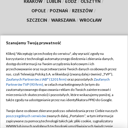
KRAKÓW
/
LUBLIN
/
ŁÓDŹ
/
OLSZTYN
/
OPOLE
/
POZNAŃ
/
RZESZÓW
/
SZCZECIN
/
WARSZAWA
/
WROCŁAW
Szanujemy Twoją prywatność
Dołącz do nas:
Kliknij "Akceptuję i przechodzę do serwisu", aby wyrazić zgody na
korzystanie z technologii automatycznego śledzenia i zbierania danych,
TVP
dostęp do informacji na Twoim urządzeniu końcowym i ich
Abonament TVP
przechowywanie oraz na przetwarzanie Twoich danych osobowych przez
Regulamin TVP
nas, czyli Telewizję Polską S.A. w likwidacji (zwaną dalej również „TVP”),
Emisja w TVP
Polityka prywatności
Zaufanych Partnerów z IAB* (1201 firm)
oraz pozostałych
Zaufanych
Partnerów TVP (93 firm)
, w celach marketingowych (w tym do
Centrum informacji TVP
Moje zgody
zautomatyzowanego dopasowania reklam do Twoich zainteresowań i
mierzenia ich skuteczności) i pozostałych, które wskazujemy poniżej, a
Naziemna Telewizja Cyfrowa
Pomoc
także zgody na udostępnianie przez nas identyfikatora PPID do Google.
Sklep TVP
Biuro reklamy
Twoje dane osobowe zbierane podczas odwiedzania przez Ciebie naszych
Rada Programowa
Kontakt
poszczególnych serwisów
zwanych dalej „Portalem”, w tym informacje
zapisywane za pomocą technologii takich jak: pliki cookie, sygnalizatory
System NOS
WWW lub innych podobnych technologii umożliwiających świadczenie