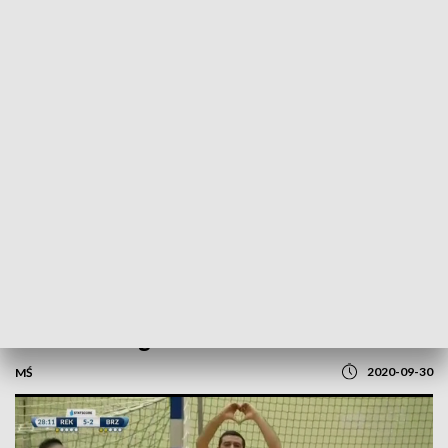
POWRÓT DO
OPOLE
TVP REGIONY
Rekord Bielsko-Biała - Fit Morning
Gredar Brzeg. Skrót meczu
2020-09-30
MŚ