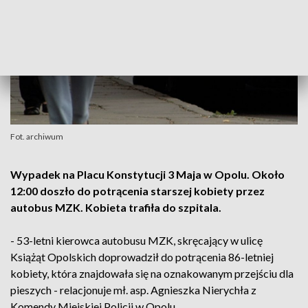
Fot. archiwum
Wypadek na Placu Konstytucji 3 Maja w Opolu. Około
12:00 doszło do potrącenia starszej kobiety przez
autobus MZK. Kobieta trafiła do szpitala.
- 53-letni kierowca autobusu MZK, skręcający w ulicę
Książąt Opolskich doprowadził do potrącenia 86-letniej
kobiety, która znajdowała się na oznakowanym przejściu dla
pieszych - relacjonuje mł. asp. Agnieszka Nierychła z
Komendy Miejskiej Policji w Opolu.