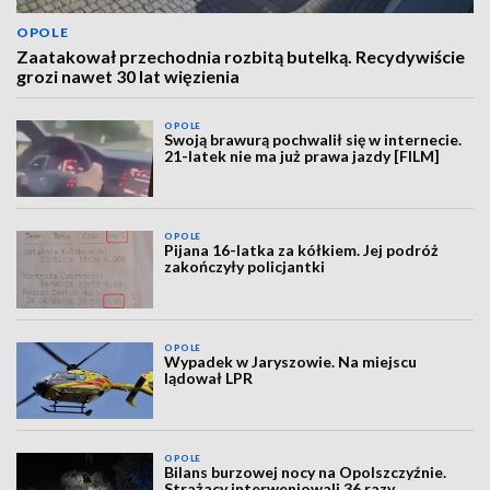
OPOLE
Zaatakował przechodnia rozbitą butelką. Recydywiście
grozi nawet 30 lat więzienia
OPOLE
Swoją brawurą pochwalił się w internecie.
21-latek nie ma już prawa jazdy [FILM]
OPOLE
Pijana 16-latka za kółkiem. Jej podróż
zakończyły policjantki
OPOLE
Wypadek w Jaryszowie. Na miejscu
lądował LPR
OPOLE
Bilans burzowej nocy na Opolszczyźnie.
Strażacy interweniowali 36 razy