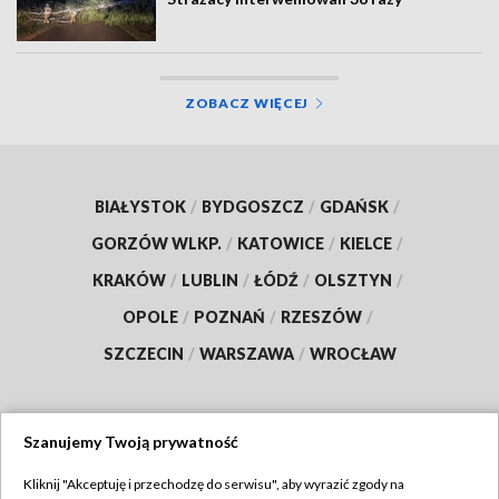
ZOBACZ WIĘCEJ
BIAŁYSTOK
/
BYDGOSZCZ
/
GDAŃSK
/
GORZÓW WLKP.
/
KATOWICE
/
KIELCE
/
KRAKÓW
/
LUBLIN
/
ŁÓDŹ
/
OLSZTYN
/
OPOLE
/
POZNAŃ
/
RZESZÓW
/
SZCZECIN
/
WARSZAWA
/
WROCŁAW
Szanujemy Twoją prywatność
Dołącz do nas:
Kliknij "Akceptuję i przechodzę do serwisu", aby wyrazić zgody na