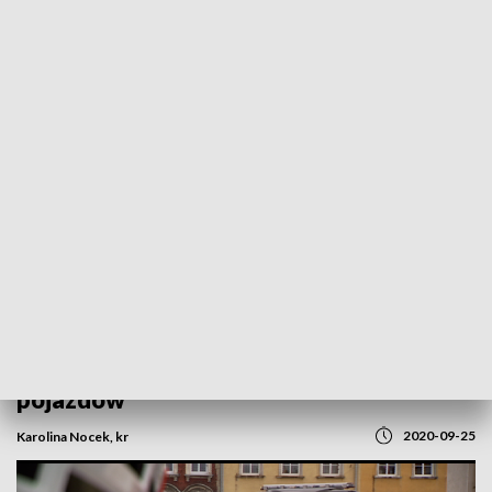
POWRÓT DO
OPOLE
TVP REGIONY
Wozy dla strażaków. Pożarnicy z naszego
województwa otrzymali już 50 nowych
pojazdów
2020-09-25
Karolina Nocek, kr