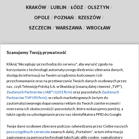
KRAKÓW
/
LUBLIN
/
ŁÓDŹ
/
OLSZTYN
/
OPOLE
/
POZNAŃ
/
RZESZÓW
/
SZCZECIN
/
WARSZAWA
/
WROCŁAW
Szanujemy Twoją prywatność
Dołącz do nas:
Kliknij "Akceptuję i przechodzę do serwisu", aby wyrazić zgody na
korzystanie z technologii automatycznego śledzenia i zbierania danych,
TVP
dostęp do informacji na Twoim urządzeniu końcowym i ich
Abonament TVP
przechowywanie oraz na przetwarzanie Twoich danych osobowych przez
Regulamin TVP
nas, czyli Telewizję Polską S.A. w likwidacji (zwaną dalej również „TVP”),
Emisja w TVP
Polityka prywatności
Zaufanych Partnerów z IAB* (1201 firm)
oraz pozostałych
Zaufanych
Partnerów TVP (93 firm)
, w celach marketingowych (w tym do
Centrum informacji TVP
Moje zgody
zautomatyzowanego dopasowania reklam do Twoich zainteresowań i
mierzenia ich skuteczności) i pozostałych, które wskazujemy poniżej, a
Naziemna Telewizja Cyfrowa
Pomoc
także zgody na udostępnianie przez nas identyfikatora PPID do Google.
Sklep TVP
Biuro reklamy
Twoje dane osobowe zbierane podczas odwiedzania przez Ciebie naszych
Rada Programowa
Kontakt
poszczególnych serwisów
zwanych dalej „Portalem”, w tym informacje
zapisywane za pomocą technologii takich jak: pliki cookie, sygnalizatory