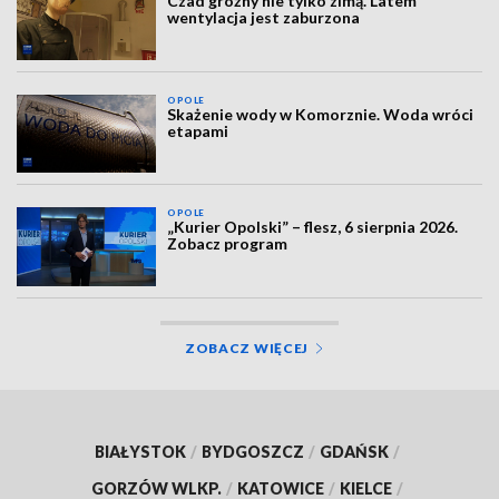
Czad groźny nie tylko zimą. Latem
wentylacja jest zaburzona
OPOLE
Skażenie wody w Komorznie. Woda wróci
etapami
OPOLE
„Kurier Opolski” – flesz, 6 sierpnia 2026.
Zobacz program
ZOBACZ WIĘCEJ
BIAŁYSTOK
/
BYDGOSZCZ
/
GDAŃSK
/
GORZÓW WLKP.
/
KATOWICE
/
KIELCE
/