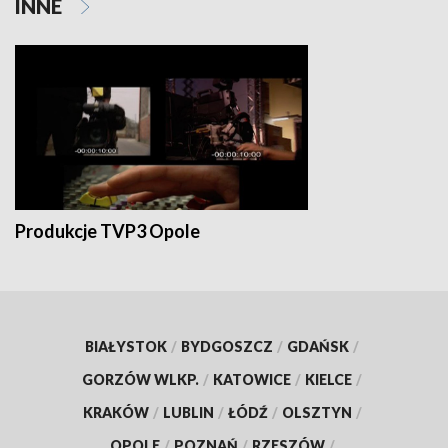
INNE
Produkcje TVP3 Opole
BIAŁYSTOK
/
BYDGOSZCZ
/
GDAŃSK
/
GORZÓW WLKP.
/
KATOWICE
/
KIELCE
/
KRAKÓW
/
LUBLIN
/
ŁÓDŹ
/
OLSZTYN
/
OPOLE
/
POZNAŃ
/
RZESZÓW
/