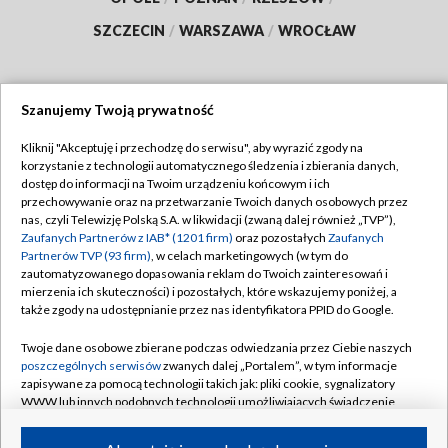
SZCZECIN
/
WARSZAWA
/
WROCŁAW
Szanujemy Twoją prywatność
Dołącz do nas:
Kliknij "Akceptuję i przechodzę do serwisu", aby wyrazić zgody na
korzystanie z technologii automatycznego śledzenia i zbierania danych,
TVP
dostęp do informacji na Twoim urządzeniu końcowym i ich
Abonament TVP
przechowywanie oraz na przetwarzanie Twoich danych osobowych przez
Regulamin TVP
nas, czyli Telewizję Polską S.A. w likwidacji (zwaną dalej również „TVP”),
Emisja w TVP
Zaufanych Partnerów z IAB* (1201 firm)
oraz pozostałych
Zaufanych
Polityka prywatności
Partnerów TVP (93 firm)
, w celach marketingowych (w tym do
Centrum informacji TVP
Moje zgody
zautomatyzowanego dopasowania reklam do Twoich zainteresowań i
mierzenia ich skuteczności) i pozostałych, które wskazujemy poniżej, a
Naziemna Telewizja Cyfrowa
Pomoc
także zgody na udostępnianie przez nas identyfikatora PPID do Google.
Sklep TVP
Biuro reklamy
Twoje dane osobowe zbierane podczas odwiedzania przez Ciebie naszych
Rada Programowa
poszczególnych serwisów
zwanych dalej „Portalem”, w tym informacje
Kontakt
zapisywane za pomocą technologii takich jak: pliki cookie, sygnalizatory
System NOS
WWW lub innych podobnych technologii umożliwiających świadczenie
dopasowanych i bezpiecznych usług, personalizację treści oraz reklam,
Informacje o nadawcy
Kanały
udostępnianie funkcji mediów społecznościowych oraz analizowanie