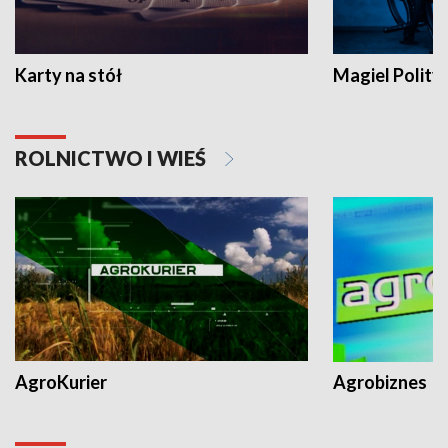
Karty na stół
Magiel Polity
ROLNICTWO I WIEŚ
AgroKurier
Agrobiznes