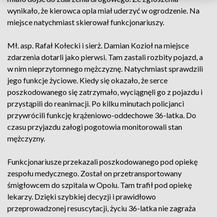
wynikało, że kierowca opla miał uderzyć w ogrodzenie. Na
miejsce natychmiast skierował funkcjonariuszy.
Mł. asp. Rafał Kołecki i sierż. Damian Kozioł na miejsce
zdarzenia dotarli jako pierwsi. Tam zastali rozbity pojazd, a
w nim nieprzytomnego mężczyznę. Natychmiast sprawdzili
jego funkcje życiowe. Kiedy się okazało, że serce
poszkodowanego się zatrzymało, wyciągnęli go z pojazdu i
przystąpili do reanimacji. Po kilku minutach policjanci
przywrócili funkcję krążeniowo-oddechowe 36-latka. Do
czasu przyjazdu załogi pogotowia monitorowali stan
mężczyzny.
Funkcjonariusze przekazali poszkodowanego pod opiekę
zespołu medycznego. Został on przetransportowany
śmigłowcem do szpitala w Opolu. Tam trafił pod opiekę
lekarzy. Dzięki szybkiej decyzji i prawidłowo
przeprowadzonej resuscytacji, życiu 36-latka nie zagraża