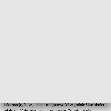
Fot. policja
Mł. asp. Rafał Kołecki i sierż. Damian Kozioł jechali do
wypadku, na miejscu okazało się, że w rozbitym
pojeździe jest nieprzytomny mężczyzna. Mundurowi
wyciągnęli go z pojazdu i przystąpili do reanimacji.
To była kolejna służba policjantów z brzeskiej drogówki.
Kilka dni temu, tuż po godzinie 16:00 oficer dyżurny otrzymał
informację, że w jednej z miejscowości w gminie Skarbimierz
miało dojść do zdarzenia drogowego. Ze zgłoszenia