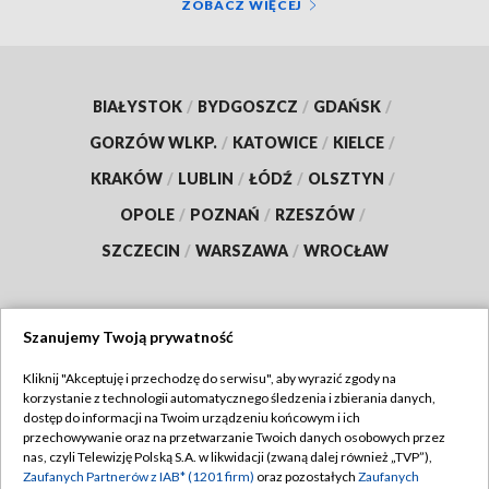
ZOBACZ WIĘCEJ
BIAŁYSTOK
/
BYDGOSZCZ
/
GDAŃSK
/
GORZÓW WLKP.
/
KATOWICE
/
KIELCE
/
KRAKÓW
/
LUBLIN
/
ŁÓDŹ
/
OLSZTYN
/
OPOLE
/
POZNAŃ
/
RZESZÓW
/
SZCZECIN
/
WARSZAWA
/
WROCŁAW
Szanujemy Twoją prywatność
Dołącz do nas:
Kliknij "Akceptuję i przechodzę do serwisu", aby wyrazić zgody na
korzystanie z technologii automatycznego śledzenia i zbierania danych,
TVP
dostęp do informacji na Twoim urządzeniu końcowym i ich
Abonament TVP
przechowywanie oraz na przetwarzanie Twoich danych osobowych przez
Regulamin TVP
nas, czyli Telewizję Polską S.A. w likwidacji (zwaną dalej również „TVP”),
Emisja w TVP
Polityka prywatności
Zaufanych Partnerów z IAB* (1201 firm)
oraz pozostałych
Zaufanych