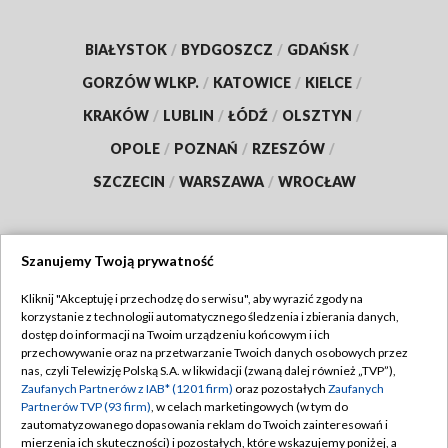
BIAŁYSTOK
/
BYDGOSZCZ
/
GDAŃSK
/
GORZÓW WLKP.
/
KATOWICE
/
KIELCE
/
KRAKÓW
/
LUBLIN
/
ŁÓDŹ
/
OLSZTYN
/
OPOLE
/
POZNAŃ
/
RZESZÓW
/
SZCZECIN
/
WARSZAWA
/
WROCŁAW
Szanujemy Twoją prywatność
Dołącz do nas:
Kliknij "Akceptuję i przechodzę do serwisu", aby wyrazić zgody na
korzystanie z technologii automatycznego śledzenia i zbierania danych,
TVP
dostęp do informacji na Twoim urządzeniu końcowym i ich
Abonament TVP
przechowywanie oraz na przetwarzanie Twoich danych osobowych przez
Regulamin TVP
nas, czyli Telewizję Polską S.A. w likwidacji (zwaną dalej również „TVP”),
Emisja w TVP
Polityka prywatności
Zaufanych Partnerów z IAB* (1201 firm)
oraz pozostałych
Zaufanych
Partnerów TVP (93 firm)
, w celach marketingowych (w tym do
Centrum informacji TVP
Moje zgody
zautomatyzowanego dopasowania reklam do Twoich zainteresowań i
mierzenia ich skuteczności) i pozostałych, które wskazujemy poniżej, a