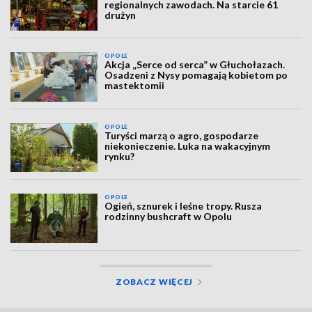
regionalnych zawodach. Na starcie 61
drużyn
OPOLE
Akcja „Serce od serca” w Głuchołazach.
Osadzeni z Nysy pomagają kobietom po
mastektomii
OPOLE
Turyści marzą o agro, gospodarze
niekonieczenie. Luka na wakacyjnym
rynku?
OPOLE
Ogień, sznurek i leśne tropy. Rusza
rodzinny bushcraft w Opolu
ZOBACZ WIĘCEJ