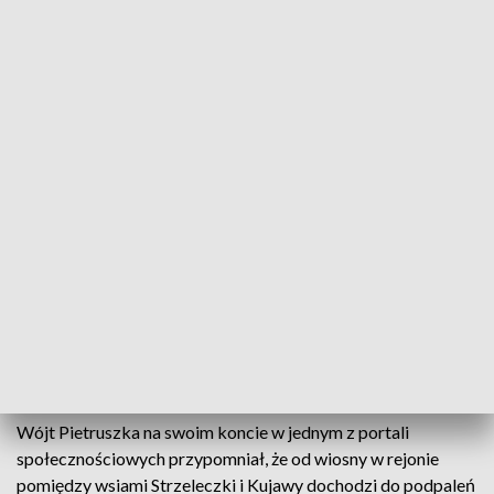
Fot. KP PSP Krapkowice
Marek Pietruszka ma nadzieję, że gratyfikacja
pieniężna pozwoli złapać sprawcę serii pożarów
pryzm słomy i traw.
Do ostatniego takiego zdarzenia doszło w sobotę
wieczorem (na zdjęciu).
Wójt Pietruszka na swoim koncie w jednym z portali
społecznościowych przypomniał, że od wiosny w rejonie
pomiędzy wsiami Strzeleczki i Kujawy dochodzi do podpaleń