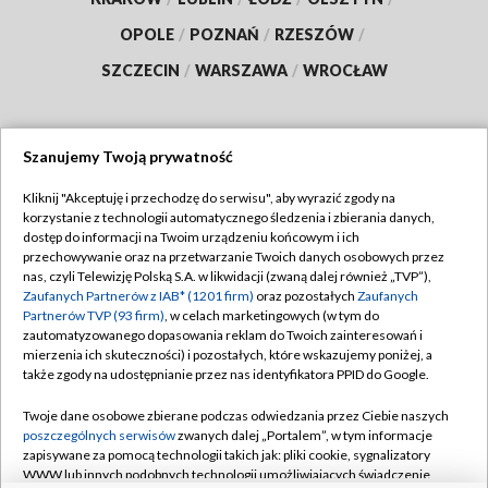
OPOLE
/
POZNAŃ
/
RZESZÓW
/
SZCZECIN
/
WARSZAWA
/
WROCŁAW
Szanujemy Twoją prywatność
Dołącz do nas:
Kliknij "Akceptuję i przechodzę do serwisu", aby wyrazić zgody na
korzystanie z technologii automatycznego śledzenia i zbierania danych,
TVP
dostęp do informacji na Twoim urządzeniu końcowym i ich
Abonament TVP
przechowywanie oraz na przetwarzanie Twoich danych osobowych przez
Regulamin TVP
nas, czyli Telewizję Polską S.A. w likwidacji (zwaną dalej również „TVP”),
Emisja w TVP
Polityka prywatności
Zaufanych Partnerów z IAB* (1201 firm)
oraz pozostałych
Zaufanych
Partnerów TVP (93 firm)
, w celach marketingowych (w tym do
Centrum informacji TVP
Moje zgody
zautomatyzowanego dopasowania reklam do Twoich zainteresowań i
mierzenia ich skuteczności) i pozostałych, które wskazujemy poniżej, a
Naziemna Telewizja Cyfrowa
Pomoc
także zgody na udostępnianie przez nas identyfikatora PPID do Google.
Sklep TVP
Biuro reklamy
Twoje dane osobowe zbierane podczas odwiedzania przez Ciebie naszych
Rada Programowa
Kontakt
poszczególnych serwisów
zwanych dalej „Portalem”, w tym informacje
zapisywane za pomocą technologii takich jak: pliki cookie, sygnalizatory
System NOS
WWW lub innych podobnych technologii umożliwiających świadczenie