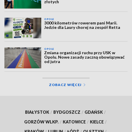
złotych
OPOLE
3000 kilometrów rowerem pani Marii.
Jedzie dla Laury chorej na zespół Retta
OPOLE
Zmiana organizacji ruchu przy USK w
Opolu. Nowe zasady zaczną obowiązywać
od jutra
ZOBACZ WIĘCEJ
BIAŁYSTOK
/
BYDGOSZCZ
/
GDAŃSK
/
GORZÓW WLKP.
/
KATOWICE
/
KIELCE
/
KRAKÓW
/
LUBLIN
/
ŁÓDŹ
/
OLSZTYN
/