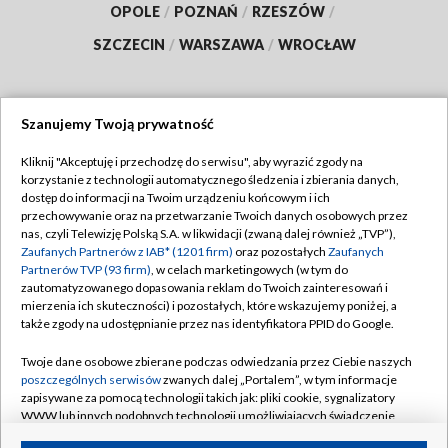
OPOLE
/
POZNAŃ
/
RZESZÓW
/
SZCZECIN
/
WARSZAWA
/
WROCŁAW
Szanujemy Twoją prywatność
Dołącz do nas:
Kliknij "Akceptuję i przechodzę do serwisu", aby wyrazić zgody na
korzystanie z technologii automatycznego śledzenia i zbierania danych,
TVP
dostęp do informacji na Twoim urządzeniu końcowym i ich
Abonament TVP
przechowywanie oraz na przetwarzanie Twoich danych osobowych przez
Regulamin TVP
nas, czyli Telewizję Polską S.A. w likwidacji (zwaną dalej również „TVP”),
Emisja w TVP
Polityka prywatności
Zaufanych Partnerów z IAB* (1201 firm)
oraz pozostałych
Zaufanych
Partnerów TVP (93 firm)
, w celach marketingowych (w tym do
Centrum informacji TVP
Moje zgody
zautomatyzowanego dopasowania reklam do Twoich zainteresowań i
mierzenia ich skuteczności) i pozostałych, które wskazujemy poniżej, a
Naziemna Telewizja Cyfrowa
Pomoc
także zgody na udostępnianie przez nas identyfikatora PPID do Google.
Sklep TVP
Biuro reklamy
Twoje dane osobowe zbierane podczas odwiedzania przez Ciebie naszych
Rada Programowa
Kontakt
poszczególnych serwisów
zwanych dalej „Portalem”, w tym informacje
zapisywane za pomocą technologii takich jak: pliki cookie, sygnalizatory
System NOS
WWW lub innych podobnych technologii umożliwiających świadczenie
dopasowanych i bezpiecznych usług, personalizację treści oraz reklam,
Informacje o nadawcy
Kanały