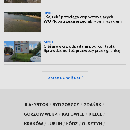
OPOLE
„Kajtek” przyciąga wypoczywających.
WOPR ostrzega przed ukrytym ryzykiem
OPOLE
Ciężarówki z odpadami pod kontrolą.
Sprawdzono też przewozy przez granicę
ZOBACZ WIĘCEJ
BIAŁYSTOK
/
BYDGOSZCZ
/
GDAŃSK
/
GORZÓW WLKP.
/
KATOWICE
/
KIELCE
/
KRAKÓW
/
LUBLIN
/
ŁÓDŹ
/
OLSZTYN
/