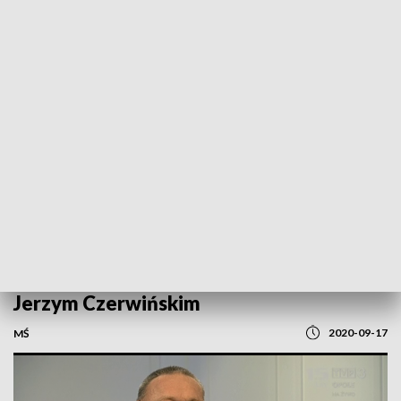
POWRÓT DO
OPOLE
TVP REGIONY
Zobacz "Rozmowę dnia" z senatorem
Jerzym Czerwińskim
2020-09-17
MŚ