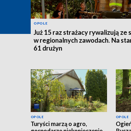
OPOLE
Już 15 raz strażacy rywalizują ze 
w regionalnych zawodach. Na sta
61 drużyn
OPOLE
OPOLE
Turyści marzą o agro,
Ogień
gospodarze niekonieczenie.
Rusza