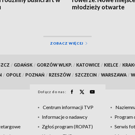
u
młodzieży otwarte
ZOBACZ WIĘCEJ
SZCZ
/
GDAŃSK
/
GORZÓW WLKP.
/
KATOWICE
/
KIELCE
/
KRA
N
/
OPOLE
/
POZNAŃ
/
RZESZÓW
/
SZCZECIN
/
WARSZAWA
/
W
Dołącz do nas:
Centrum informacji TVP
Naziemna
Informacje o nadawcy
Program d
zetargowe
Zgłoś program (ROPAT)
Serwis fo