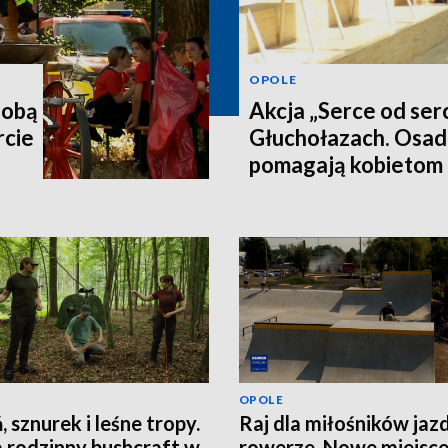
OPOLE
sobą
Akcja „Serce od ser
rcie
Głuchołazach. Osad
pomagają kobietom 
OPOLE
, sznurek i leśne tropy.
Raj dla miłośników jaz
 rodzinny bushcraft w
rowerze. Nowe miejsce