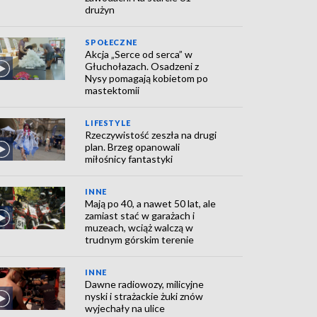
drużyn
SPOŁECZNE
Akcja „Serce od serca” w
Głuchołazach. Osadzeni z
Nysy pomagają kobietom po
mastektomii
LIFESTYLE
Rzeczywistość zeszła na drugi
plan. Brzeg opanowali
miłośnicy fantastyki
INNE
Mają po 40, a nawet 50 lat, ale
zamiast stać w garażach i
muzeach, wciąż walczą w
trudnym górskim terenie
INNE
Dawne radiowozy, milicyjne
nyski i strażackie żuki znów
wyjechały na ulice