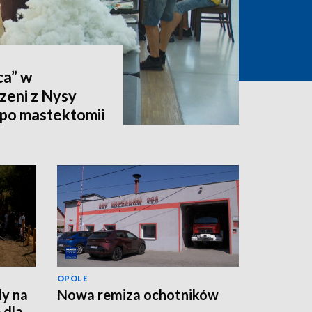
ca” w
zeni z Nysy
po mastektomii
OPOLE
dy na
Nowa remiza ochotników
 dla