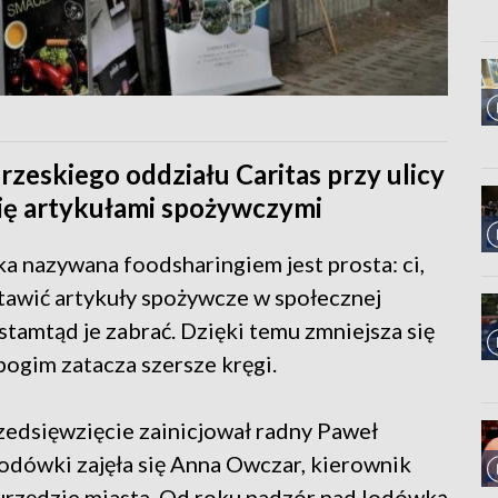
brzeskiego oddziału Caritas przy ulicy
 się artykułami spożywczymi
ska nazywana foodsharingiem jest prosta: ci,
tawić artykuły spożywcze w społecznej
stamtąd je zabrać. Dzięki temu zmniejsza się
ogim zatacza szersze kręgi.
zedsięwzięcie zainicjował radny Paweł
dówki zajęła się Anna Owczar, kierownik
urzędzie miasta. Od roku nadzór nad lodówką