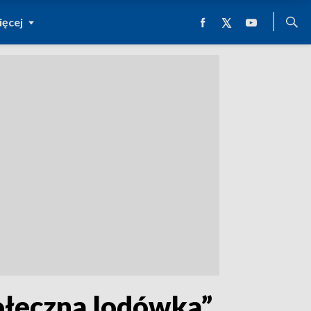
ęcej
połeczna lodówka”