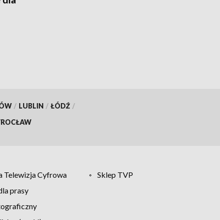
KÓW
/
LUBLIN
/
ŁÓDŹ
/
ROCŁAW
 Telewizja Cyfrowa
Sklep TVP
la prasy
tograficzny