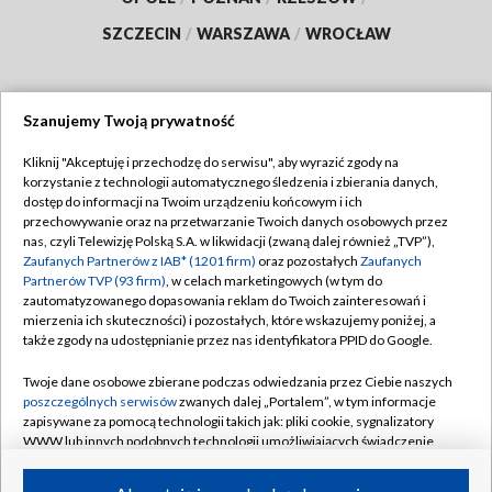
SZCZECIN
/
WARSZAWA
/
WROCŁAW
Szanujemy Twoją prywatność
Dołącz do nas:
Kliknij "Akceptuję i przechodzę do serwisu", aby wyrazić zgody na
korzystanie z technologii automatycznego śledzenia i zbierania danych,
TVP
dostęp do informacji na Twoim urządzeniu końcowym i ich
Abonament TVP
przechowywanie oraz na przetwarzanie Twoich danych osobowych przez
Regulamin TVP
nas, czyli Telewizję Polską S.A. w likwidacji (zwaną dalej również „TVP”),
Emisja w TVP
Zaufanych Partnerów z IAB* (1201 firm)
oraz pozostałych
Zaufanych
Polityka prywatności
Partnerów TVP (93 firm)
, w celach marketingowych (w tym do
Centrum informacji TVP
Moje zgody
zautomatyzowanego dopasowania reklam do Twoich zainteresowań i
mierzenia ich skuteczności) i pozostałych, które wskazujemy poniżej, a
Naziemna Telewizja Cyfrowa
Pomoc
także zgody na udostępnianie przez nas identyfikatora PPID do Google.
Sklep TVP
Biuro reklamy
Twoje dane osobowe zbierane podczas odwiedzania przez Ciebie naszych
Rada Programowa
poszczególnych serwisów
zwanych dalej „Portalem”, w tym informacje
Kontakt
zapisywane za pomocą technologii takich jak: pliki cookie, sygnalizatory
System NOS
WWW lub innych podobnych technologii umożliwiających świadczenie
dopasowanych i bezpiecznych usług, personalizację treści oraz reklam,
Informacje o nadawcy
Kanały
udostępnianie funkcji mediów społecznościowych oraz analizowanie