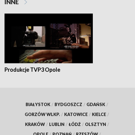
INNE
Produkcje TVP3 Opole
BIAŁYSTOK
/
BYDGOSZCZ
/
GDAŃSK
/
GORZÓW WLKP.
/
KATOWICE
/
KIELCE
/
KRAKÓW
/
LUBLIN
/
ŁÓDŹ
/
OLSZTYN
/
OPOLE
/
POZNAŃ
/
RZESZÓW
/