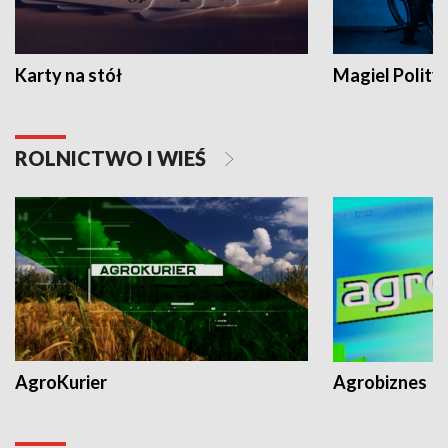
Karty na stół
Magiel Polity
ROLNICTWO I WIEŚ
AgroKurier
Agrobiznes