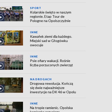
SPORT
Kolarskie święto w naszym
regionie. Etap Tour de
Pologne na Opolszczyźnie
INNE
Kawałek ziemi dla każdego.
Miejski sad w Głogówku
owocuje
INNE
Psie ofiary wakacji. Rośnie
liczba porzuconych zwierząt
NA DROGACH
Drogowa rewolucja. Kończą
się dwie najważniejsze
inwestycje na DK 46 w Opolu
INNE
Na tropie ramienic. Opolska
kamionka przyciąga