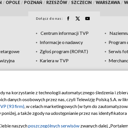
N
/
OPOLE
/
POZNAŃ
/
RZESZÓW
/
SZCZECIN
/
WARSZAWA
/
W
Dołącz do nas:
Centrum informacji TVP
Naziemna
Informacje o nadawcy
Program d
zetargowe
Zgłoś program (ROPAT)
Serwis fo
wizyjna
Kariera w TVP
Merchandi
Polityka prywatności
Moje zgody
Pomoc
Biuro re
ody na korzystanie z technologii automatycznego śledzenia i zbie
 danych osobowych przez nas, czyli Telewizję Polską S.A. w likw
VP (93 firm)
, w celach marketingowych (w tym do zautomatyzow
 poniżej, a także zgody na udostępnianie przez nas identyfikator
Ciebie naszych
poszczególnych serwisów
zwanych dalej „Portalem