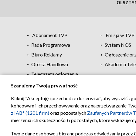
OLSZTY
Abonament TVP
Emisja w TVP
Rada Programowa
System NOS
Biuro Reklamy
Ogłoszenie pr
Oferta Handlowa
Akademia Tele
Telegazeta ogłoszenia
Szanujemy Twoją prywatność
Regulamin TVP
Kliknij "Akceptuję i przechodzę do serwisu", aby wyrazić zg
końcowym i ich przechowywanie oraz na przetwarzanie Twoich
z IAB* (1201 firm)
oraz pozostałych
Zaufanych Partnerów T
mierzenia ich skuteczności) i pozostałych, które wskazujemy
Twoje dane osobowe zbierane podczas odwiedzania przez 