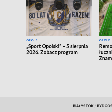
OPOLE
OPOLE
„Sport Opolski” – 5 sierpnia
Remon
2026. Zobacz program
łuczn
Znamy
otwar
BIAŁYSTOK
/
BYDGO