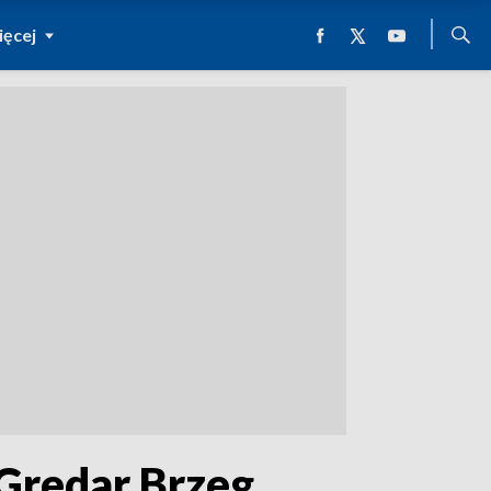
ęcej
Gredar Brzeg.