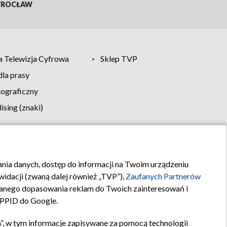
ROCŁAW
 Telewizja Cyfrowa
Sklep TVP
la prasy
tograficzny
sing (znaki)
klamy
Kontakt
rania danych, dostęp do informacji na Twoim urządzeniu
idacji (zwaną dalej również „TVP”),
Zaufanych Partnerów
anego dopasowania reklam do Twoich zainteresowań i
a PPID do Google.
”, w tym informacje zapisywane za pomocą technologii