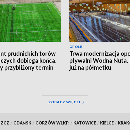
OPOLE
t prudnickich torów
Trwa modernizacja opo
iczych dobiega końca.
pływalni Wodna Nuta.
 przybliżony termin
już na półmetku
cia obiektu
ZOBACZ WIĘCEJ
SZCZ
/
GDAŃSK
/
GORZÓW WLKP.
/
KATOWICE
/
KIELCE
/
KRA