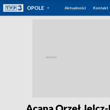
POWRÓT DO
OPOLE
Aktualności
Kontakt
TVP REGIONY
Acana Orzeł Jelcz-