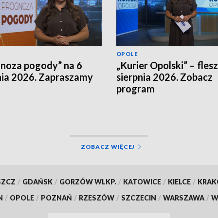
OPOLE
noza pogody” na 6
„Kurier Opolski” – flesz
nia 2026. Zapraszamy
sierpnia 2026. Zobacz
program
ZOBACZ WIĘCEJ
SZCZ
/
GDAŃSK
/
GORZÓW WLKP.
/
KATOWICE
/
KIELCE
/
KRA
N
/
OPOLE
/
POZNAŃ
/
RZESZÓW
/
SZCZECIN
/
WARSZAWA
/
W