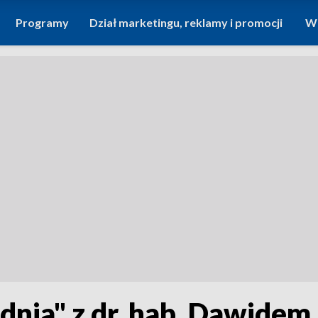
Programy
Dział marketingu, reklamy i promocji
Wi
nia" z dr. hab. Dawide