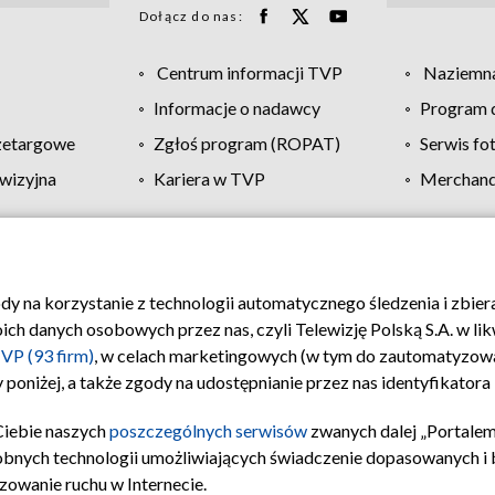
Dołącz do nas:
Centrum informacji TVP
Naziemna
Informacje o nadawcy
Program d
zetargowe
Zgłoś program (ROPAT)
Serwis fo
wizyjna
Kariera w TVP
Merchandi
Polityka prywatności
Moje zgody
Pomoc
Biuro re
ody na korzystanie z technologii automatycznego śledzenia i zbie
 danych osobowych przez nas, czyli Telewizję Polską S.A. w likw
VP (93 firm)
, w celach marketingowych (w tym do zautomatyzow
 poniżej, a także zgody na udostępnianie przez nas identyfikator
Ciebie naszych
poszczególnych serwisów
zwanych dalej „Portalem
obnych technologii umożliwiających świadczenie dopasowanych i be
zowanie ruchu w Internecie.