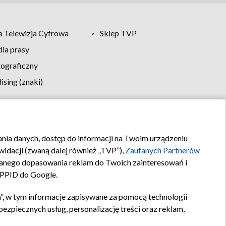
 Telewizja Cyfrowa
Sklep TVP
la prasy
tograficzny
sing (znaki)
klamy
Kontakt
rania danych, dostęp do informacji na Twoim urządzeniu
idacji (zwaną dalej również „TVP”),
Zaufanych Partnerów
anego dopasowania reklam do Twoich zainteresowań i
a PPID do Google.
”, w tym informacje zapisywane za pomocą technologii
zpiecznych usług, personalizację treści oraz reklam,