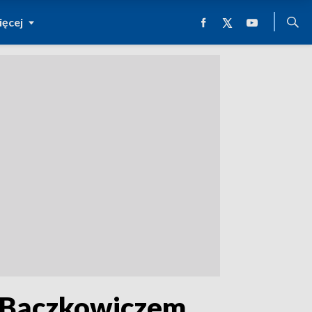
ęcej
m Bączkowiczem