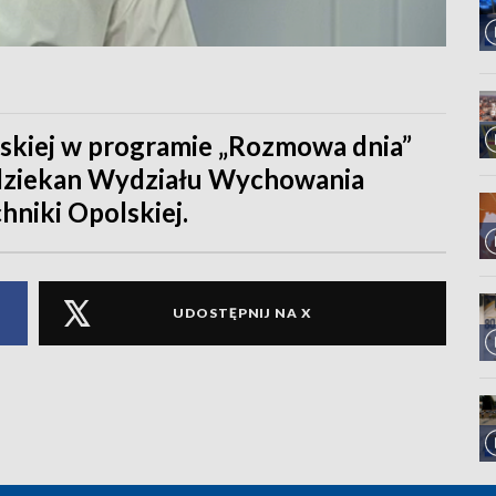
skiej w programie „Rozmowa dnia”
 dziekan Wydziału Wychowania
chniki Opolskiej.
UDOSTĘPNIJ NA X