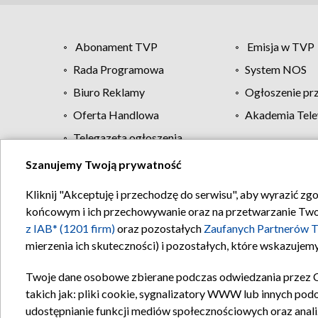
Abonament TVP
Emisja w TVP
Rada Programowa
System NOS
Biuro Reklamy
Ogłoszenie pr
Oferta Handlowa
Akademia Tele
Telegazeta ogłoszenia
Szanujemy Twoją prywatność
Regulamin TVP
Kliknij "Akceptuję i przechodzę do serwisu", aby wyrazić zg
końcowym i ich przechowywanie oraz na przetwarzanie Twoich
z IAB* (1201 firm)
oraz pozostałych
Zaufanych Partnerów T
mierzenia ich skuteczności) i pozostałych, które wskazujemy
Twoje dane osobowe zbierane podczas odwiedzania przez 
takich jak: pliki cookie, sygnalizatory WWW lub innych pod
udostępnianie funkcji mediów społecznościowych oraz anali