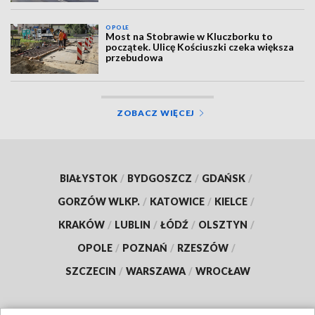
OPOLE
Most na Stobrawie w Kluczborku to
początek. Ulicę Kościuszki czeka większa
przebudowa
ZOBACZ WIĘCEJ
BIAŁYSTOK
/
BYDGOSZCZ
/
GDAŃSK
/
GORZÓW WLKP.
/
KATOWICE
/
KIELCE
/
KRAKÓW
/
LUBLIN
/
ŁÓDŹ
/
OLSZTYN
/
OPOLE
/
POZNAŃ
/
RZESZÓW
/
SZCZECIN
/
WARSZAWA
/
WROCŁAW