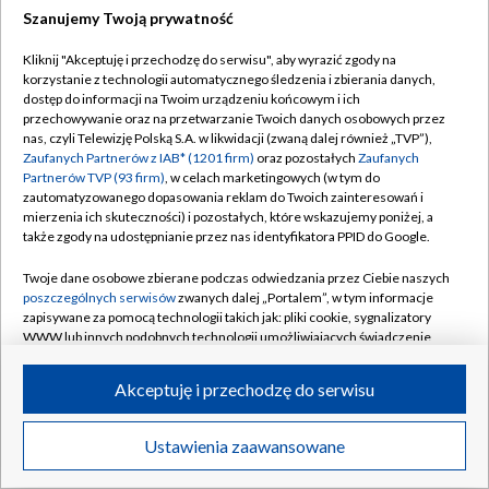
Szanujemy Twoją prywatność
Dołącz do nas:
Kliknij "Akceptuję i przechodzę do serwisu", aby wyrazić zgody na
korzystanie z technologii automatycznego śledzenia i zbierania danych,
TVP
dostęp do informacji na Twoim urządzeniu końcowym i ich
Abonament TVP
przechowywanie oraz na przetwarzanie Twoich danych osobowych przez
Regulamin TVP
nas, czyli Telewizję Polską S.A. w likwidacji (zwaną dalej również „TVP”),
Emisja w TVP
Polityka prywatności
Zaufanych Partnerów z IAB* (1201 firm)
oraz pozostałych
Zaufanych
Partnerów TVP (93 firm)
, w celach marketingowych (w tym do
Centrum informacji TVP
Moje zgody
zautomatyzowanego dopasowania reklam do Twoich zainteresowań i
mierzenia ich skuteczności) i pozostałych, które wskazujemy poniżej, a
Naziemna Telewizja Cyfrowa
Pomoc
także zgody na udostępnianie przez nas identyfikatora PPID do Google.
Sklep TVP
Biuro reklamy
Twoje dane osobowe zbierane podczas odwiedzania przez Ciebie naszych
Rada Programowa
Kontakt
poszczególnych serwisów
zwanych dalej „Portalem”, w tym informacje
zapisywane za pomocą technologii takich jak: pliki cookie, sygnalizatory
System NOS
WWW lub innych podobnych technologii umożliwiających świadczenie
dopasowanych i bezpiecznych usług, personalizację treści oraz reklam,
Informacje o nadawcy
Kanały
udostępnianie funkcji mediów społecznościowych oraz analizowanie
Akceptuję i przechodzę do serwisu
ruchu w Internecie.
Program dla prasy
©2026 Telewizja Polska S.A. w likwidacji
Biuro Reklamy
Twoje dane osobowe zbierane podczas odwiedzania przez Ciebie
Ustawienia zaawansowane
poszczególnych serwisów
na Portalu, takie jak adresy IP, identyfikatory
Ogłoszenie przetargowe
Twoich urządzeń końcowych i identyfikatory plików cookie, informacje o