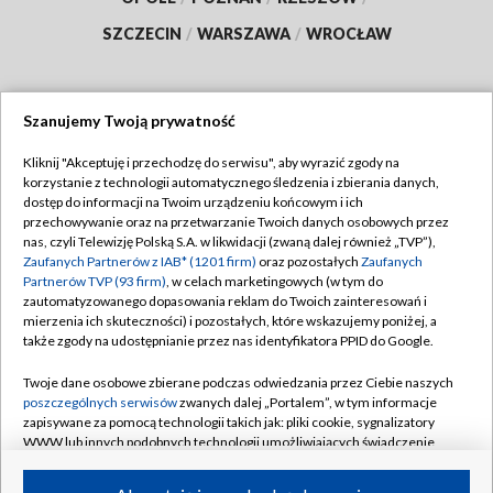
SZCZECIN
/
WARSZAWA
/
WROCŁAW
Szanujemy Twoją prywatność
Dołącz do nas:
Kliknij "Akceptuję i przechodzę do serwisu", aby wyrazić zgody na
korzystanie z technologii automatycznego śledzenia i zbierania danych,
TVP
dostęp do informacji na Twoim urządzeniu końcowym i ich
Abonament TVP
przechowywanie oraz na przetwarzanie Twoich danych osobowych przez
Regulamin TVP
nas, czyli Telewizję Polską S.A. w likwidacji (zwaną dalej również „TVP”),
Emisja w TVP
Zaufanych Partnerów z IAB* (1201 firm)
oraz pozostałych
Zaufanych
Polityka prywatności
Partnerów TVP (93 firm)
, w celach marketingowych (w tym do
Centrum informacji TVP
Moje zgody
zautomatyzowanego dopasowania reklam do Twoich zainteresowań i
mierzenia ich skuteczności) i pozostałych, które wskazujemy poniżej, a
Naziemna Telewizja Cyfrowa
Pomoc
także zgody na udostępnianie przez nas identyfikatora PPID do Google.
Sklep TVP
Biuro reklamy
Twoje dane osobowe zbierane podczas odwiedzania przez Ciebie naszych
Rada Programowa
poszczególnych serwisów
zwanych dalej „Portalem”, w tym informacje
Kontakt
zapisywane za pomocą technologii takich jak: pliki cookie, sygnalizatory
System NOS
WWW lub innych podobnych technologii umożliwiających świadczenie
dopasowanych i bezpiecznych usług, personalizację treści oraz reklam,
Informacje o nadawcy
Kanały
udostępnianie funkcji mediów społecznościowych oraz analizowanie