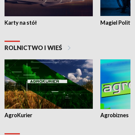
Karty na stół
Magiel Polity
ROLNICTWO I WIEŚ
AgroKurier
Agrobiznes