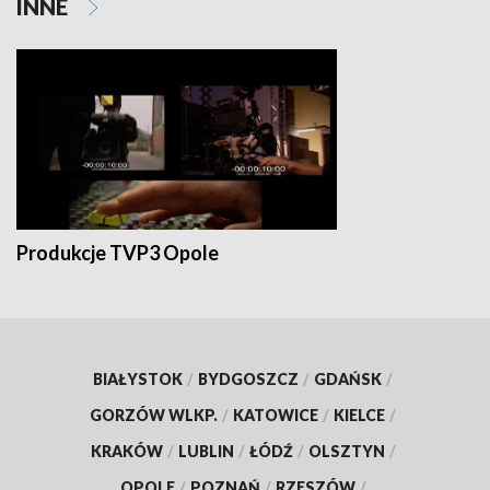
INNE
Produkcje TVP3 Opole
BIAŁYSTOK
/
BYDGOSZCZ
/
GDAŃSK
/
GORZÓW WLKP.
/
KATOWICE
/
KIELCE
/
KRAKÓW
/
LUBLIN
/
ŁÓDŹ
/
OLSZTYN
/
OPOLE
/
POZNAŃ
/
RZESZÓW
/