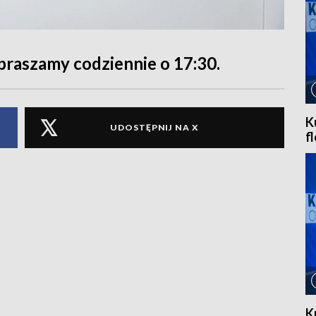
praszamy codziennie o 17:30.
K
UDOSTĘPNIJ NA X
f
K