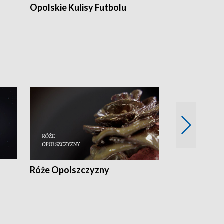
Opolskie Kulisy Futbolu
Złote chwile
sportu
Róże Opolszczyzny
Czas report