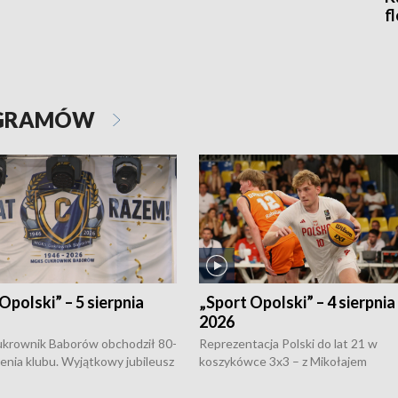
f
OGRAMÓW
Opolski” – 5 sierpnia
„Sport Opolski” – 4 sierpnia
2026
rownik Baborów obchodził 80-
Reprezentacja Polski do lat 21 w
nienia klubu. Wyjątkowy jubileusz
koszykówce 3x3 – z Mikołajem
 na sportowo. W programie
Kowalczykiem z opolskiego AZS-u 
 turnieju eliminacyjnym
składzie - wygrała dwa z trzech tur