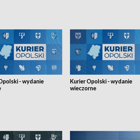
h Mistrzostw w siatkówce
w ramach Ligi Narodów. Rywalizacja
 amatorów w Opolu oraz o
odbyła się w węgierskim Szolnok.
lejarza Opole. Zapraszamy!
Opolski - wydanie
Kurier Opolski - wydanie
e
wieczorne