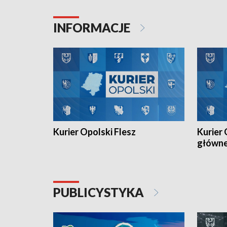
Juniorów Młodszych w kolarstwie
Otwartyc
torowym.
plażowej
INFORMACJE
meczu Ko
Kurier Opolski Flesz
Kurier 
główn
PUBLICYSTYKA