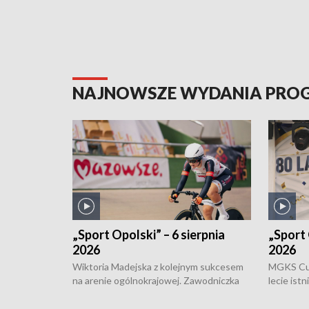
NAJNOWSZE WYDANIA PR
„Sport Opolski” – 6 sierpnia
„Sport 
2026
2026
Wiktoria Madejska z kolejnym sukcesem
MGKS Cuk
na arenie ogólnokrajowej. Zawodniczka
lecie ist
Klubu Kolarskiego Ziemia Brzeska
odbył się
została podwójna Mistrzynią Polski
również o