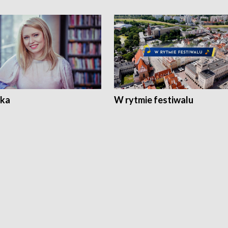
ka
W rytmie festiwalu