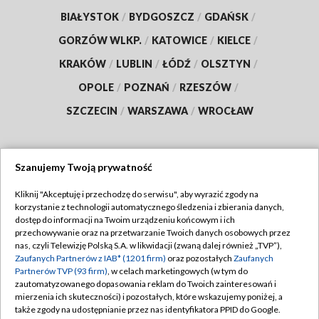
BIAŁYSTOK
/
BYDGOSZCZ
/
GDAŃSK
/
GORZÓW WLKP.
/
KATOWICE
/
KIELCE
/
KRAKÓW
/
LUBLIN
/
ŁÓDŹ
/
OLSZTYN
/
OPOLE
/
POZNAŃ
/
RZESZÓW
/
SZCZECIN
/
WARSZAWA
/
WROCŁAW
Szanujemy Twoją prywatność
Dołącz do nas:
Kliknij "Akceptuję i przechodzę do serwisu", aby wyrazić zgody na
korzystanie z technologii automatycznego śledzenia i zbierania danych,
TVP
dostęp do informacji na Twoim urządzeniu końcowym i ich
Abonament TVP
przechowywanie oraz na przetwarzanie Twoich danych osobowych przez
Regulamin TVP
nas, czyli Telewizję Polską S.A. w likwidacji (zwaną dalej również „TVP”),
Emisja w TVP
Polityka prywatności
Zaufanych Partnerów z IAB* (1201 firm)
oraz pozostałych
Zaufanych
Partnerów TVP (93 firm)
, w celach marketingowych (w tym do
Centrum informacji TVP
Moje zgody
zautomatyzowanego dopasowania reklam do Twoich zainteresowań i
mierzenia ich skuteczności) i pozostałych, które wskazujemy poniżej, a
Naziemna Telewizja Cyfrowa
Pomoc
także zgody na udostępnianie przez nas identyfikatora PPID do Google.