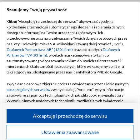
Szanujemy Twoją prywatność
Dołącz do nas:
Kliknij "Akceptuję i przechodzę do serwisu", aby wyrazić zgody na
korzystanie z technologii automatycznego śledzenia i zbierania danych,
TVP
dostęp do informacji na Twoim urządzeniu końcowym i ich
Abonament TVP
przechowywanie oraz na przetwarzanie Twoich danych osobowych przez
Regulamin TVP
nas, czyli Telewizję Polską S.A. w likwidacji (zwaną dalej również „TVP”),
Emisja w TVP
Zaufanych Partnerów z IAB* (1201 firm)
oraz pozostałych
Zaufanych
Polityka prywatności
Partnerów TVP (93 firm)
, w celach marketingowych (w tym do
Centrum informacji TVP
Moje zgody
zautomatyzowanego dopasowania reklam do Twoich zainteresowań i
mierzenia ich skuteczności) i pozostałych, które wskazujemy poniżej, a
Naziemna Telewizja Cyfrowa
Pomoc
także zgody na udostępnianie przez nas identyfikatora PPID do Google.
Sklep TVP
Biuro reklamy
Twoje dane osobowe zbierane podczas odwiedzania przez Ciebie naszych
Rada Programowa
poszczególnych serwisów
zwanych dalej „Portalem”, w tym informacje
Kontakt
zapisywane za pomocą technologii takich jak: pliki cookie, sygnalizatory
System NOS
WWW lub innych podobnych technologii umożliwiających świadczenie
dopasowanych i bezpiecznych usług, personalizację treści oraz reklam,
Informacje o nadawcy
Kanały
udostępnianie funkcji mediów społecznościowych oraz analizowanie
Akceptuję i przechodzę do serwisu
ruchu w Internecie.
Program dla prasy
©2026 Telewizja Polska S.A. w likwidacji
Biuro Reklamy
Twoje dane osobowe zbierane podczas odwiedzania przez Ciebie
Ustawienia zaawansowane
poszczególnych serwisów
na Portalu, takie jak adresy IP, identyfikatory
Ogłoszenie przetargowe