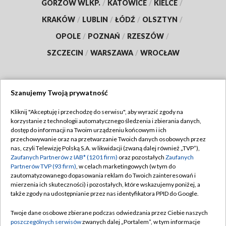
GORZÓW WLKP.
/
KATOWICE
/
KIELCE
/
KRAKÓW
/
LUBLIN
/
ŁÓDŹ
/
OLSZTYN
/
OPOLE
/
POZNAŃ
/
RZESZÓW
/
SZCZECIN
/
WARSZAWA
/
WROCŁAW
Szanujemy Twoją prywatność
Dołącz do nas:
Kliknij "Akceptuję i przechodzę do serwisu", aby wyrazić zgody na
korzystanie z technologii automatycznego śledzenia i zbierania danych,
TVP
dostęp do informacji na Twoim urządzeniu końcowym i ich
Abonament TVP
przechowywanie oraz na przetwarzanie Twoich danych osobowych przez
Regulamin TVP
nas, czyli Telewizję Polską S.A. w likwidacji (zwaną dalej również „TVP”),
Emisja w TVP
Polityka prywatności
Zaufanych Partnerów z IAB* (1201 firm)
oraz pozostałych
Zaufanych
Partnerów TVP (93 firm)
, w celach marketingowych (w tym do
Centrum informacji TVP
Moje zgody
zautomatyzowanego dopasowania reklam do Twoich zainteresowań i
mierzenia ich skuteczności) i pozostałych, które wskazujemy poniżej, a
Naziemna Telewizja Cyfrowa
Pomoc
także zgody na udostępnianie przez nas identyfikatora PPID do Google.
Sklep TVP
Biuro reklamy
Twoje dane osobowe zbierane podczas odwiedzania przez Ciebie naszych
Rada Programowa
Kontakt
poszczególnych serwisów
zwanych dalej „Portalem”, w tym informacje