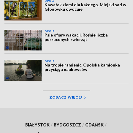
OPOLE
Kawałek ziemi dla każdego. Miejski sad w
Głogówku owocuje
OPOLE
Psie ofiary wakacji. Rośnie liczba
porzuconych zwierząt
OPOLE
Na tropie ramienic. Opolska kamionka
przyciąga naukowców
ZOBACZ WIĘCEJ
BIAŁYSTOK
/
BYDGOSZCZ
/
GDAŃSK
/