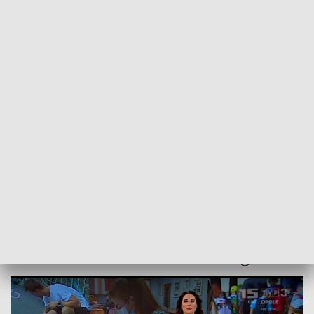
POWRÓT DO
OPOLE
TVP REGIONY
"Kurier Opolski" - 11 sierpnia 2020.
Zobacz program
2020-08-11
TG