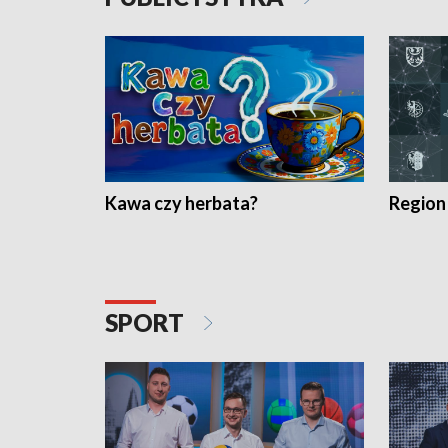
Kawa czy herbata?
Region
SPORT