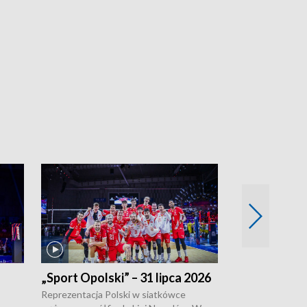
„Sport Opolski” – 31 lipca 2026
„Sport Opolsk
Reprezentacja Polski w siatkówce
W poniedziałek 