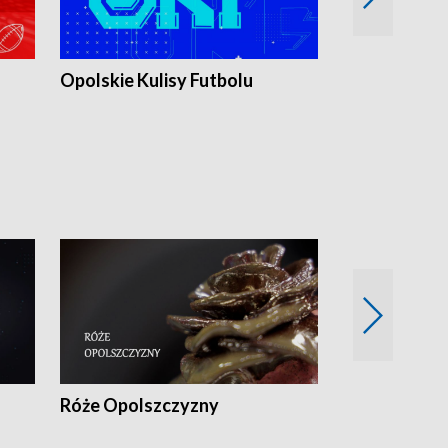
Opolskie Kulisy Futbolu
Złote chwile
sportu
Róże Opolszczyzny
Czas report