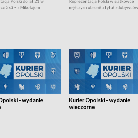
acja Polski do lat 21 w
Reprezentacja Polski w siatkówce
ce 3x3 – z Mikołajem
mężczyzn obroniła tytuł zdobywców 
kiem z opolskiego AZS-u w
Narodów. W finale pokonali Amery
- wygrała dwa z trzech turniejów
po tie-breaku. W meczu nie zabrakł
Ligi Narodów. Rywalizacja
opolskich wątków.
ę w węgierskim Szolnok.
Opolski - wydanie
Kurier Opolski - wydanie
e
wieczorne