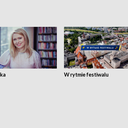
ka
W rytmie festiwalu