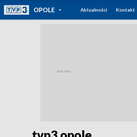
POWRÓT DO
OPOLE
Aktualności
Kontakt
TVP REGIONY
tvp3 opole