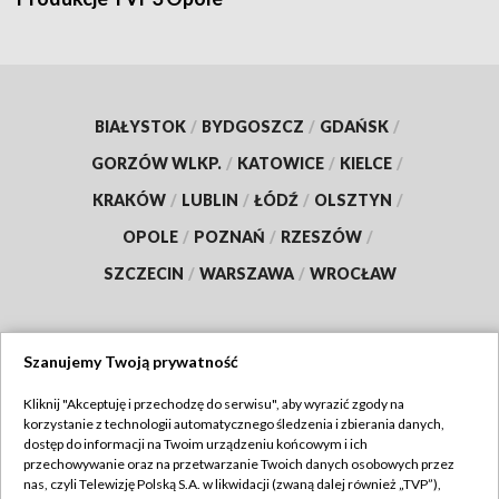
BIAŁYSTOK
/
BYDGOSZCZ
/
GDAŃSK
/
GORZÓW WLKP.
/
KATOWICE
/
KIELCE
/
KRAKÓW
/
LUBLIN
/
ŁÓDŹ
/
OLSZTYN
/
OPOLE
/
POZNAŃ
/
RZESZÓW
/
SZCZECIN
/
WARSZAWA
/
WROCŁAW
Szanujemy Twoją prywatność
Dołącz do nas:
Kliknij "Akceptuję i przechodzę do serwisu", aby wyrazić zgody na
korzystanie z technologii automatycznego śledzenia i zbierania danych,
TVP
dostęp do informacji na Twoim urządzeniu końcowym i ich
Abonament TVP
przechowywanie oraz na przetwarzanie Twoich danych osobowych przez
Regulamin TVP
nas, czyli Telewizję Polską S.A. w likwidacji (zwaną dalej również „TVP”),