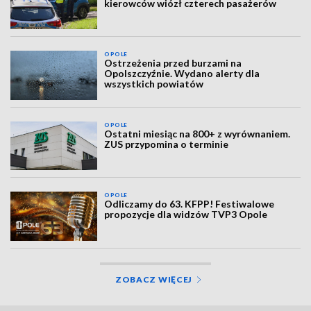
kierowców wiózł czterech pasażerów
OPOLE
Ostrzeżenia przed burzami na
Opolszczyźnie. Wydano alerty dla
wszystkich powiatów
OPOLE
Ostatni miesiąc na 800+ z wyrównaniem.
ZUS przypomina o terminie
OPOLE
Odliczamy do 63. KFPP! Festiwalowe
propozycje dla widzów TVP3 Opole
ZOBACZ WIĘCEJ