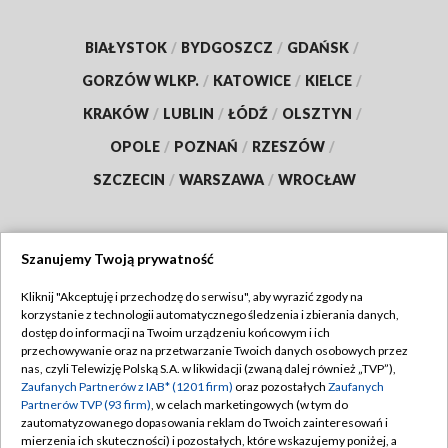
BIAŁYSTOK
/
BYDGOSZCZ
/
GDAŃSK
/
GORZÓW WLKP.
/
KATOWICE
/
KIELCE
/
KRAKÓW
/
LUBLIN
/
ŁÓDŹ
/
OLSZTYN
/
OPOLE
/
POZNAŃ
/
RZESZÓW
/
SZCZECIN
/
WARSZAWA
/
WROCŁAW
Szanujemy Twoją prywatność
Dołącz do nas:
Kliknij "Akceptuję i przechodzę do serwisu", aby wyrazić zgody na
korzystanie z technologii automatycznego śledzenia i zbierania danych,
TVP
dostęp do informacji na Twoim urządzeniu końcowym i ich
Abonament TVP
przechowywanie oraz na przetwarzanie Twoich danych osobowych przez
Regulamin TVP
nas, czyli Telewizję Polską S.A. w likwidacji (zwaną dalej również „TVP”),
Emisja w TVP
Polityka prywatności
Zaufanych Partnerów z IAB* (1201 firm)
oraz pozostałych
Zaufanych
Partnerów TVP (93 firm)
, w celach marketingowych (w tym do
Centrum informacji TVP
Moje zgody
zautomatyzowanego dopasowania reklam do Twoich zainteresowań i
mierzenia ich skuteczności) i pozostałych, które wskazujemy poniżej, a
Naziemna Telewizja Cyfrowa