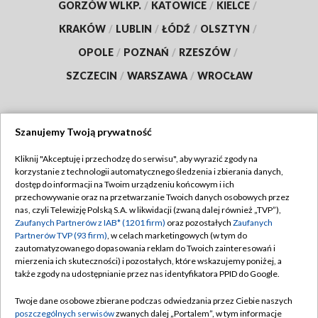
GORZÓW WLKP.
/
KATOWICE
/
KIELCE
/
KRAKÓW
/
LUBLIN
/
ŁÓDŹ
/
OLSZTYN
/
OPOLE
/
POZNAŃ
/
RZESZÓW
/
SZCZECIN
/
WARSZAWA
/
WROCŁAW
Szanujemy Twoją prywatność
Dołącz do nas:
Kliknij "Akceptuję i przechodzę do serwisu", aby wyrazić zgody na
korzystanie z technologii automatycznego śledzenia i zbierania danych,
TVP
dostęp do informacji na Twoim urządzeniu końcowym i ich
Abonament TVP
przechowywanie oraz na przetwarzanie Twoich danych osobowych przez
Regulamin TVP
nas, czyli Telewizję Polską S.A. w likwidacji (zwaną dalej również „TVP”),
Emisja w TVP
Polityka prywatności
Zaufanych Partnerów z IAB* (1201 firm)
oraz pozostałych
Zaufanych
Partnerów TVP (93 firm)
, w celach marketingowych (w tym do
Centrum informacji TVP
Moje zgody
zautomatyzowanego dopasowania reklam do Twoich zainteresowań i
mierzenia ich skuteczności) i pozostałych, które wskazujemy poniżej, a
Naziemna Telewizja Cyfrowa
Pomoc
także zgody na udostępnianie przez nas identyfikatora PPID do Google.
Sklep TVP
Biuro reklamy
Twoje dane osobowe zbierane podczas odwiedzania przez Ciebie naszych
Rada Programowa
Kontakt
poszczególnych serwisów
zwanych dalej „Portalem”, w tym informacje