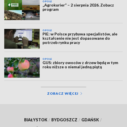
OPOLE
„Agrokurier” – 2 sierpnia 2026. Zobacz
program
OPOLE
PIE: w Polsce przybywa specjalistów, ale
kształcenie nie jest dopasowane do
potrzeb rynku pracy
OPOLE
GUS: zbiory owoców z drzew będą w tym
roku niższe o niemal jedną piątą
ZOBACZ WIĘCEJ
BIAŁYSTOK
/
BYDGOSZCZ
/
GDAŃSK
/