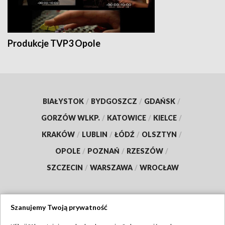
Produkcje TVP3 Opole
BIAŁYSTOK
/
BYDGOSZCZ
/
GDAŃSK
/
GORZÓW WLKP.
/
KATOWICE
/
KIELCE
/
KRAKÓW
/
LUBLIN
/
ŁÓDŹ
/
OLSZTYN
/
OPOLE
/
POZNAŃ
/
RZESZÓW
/
SZCZECIN
/
WARSZAWA
/
WROCŁAW
Szanujemy Twoją prywatność
Dołącz do nas: