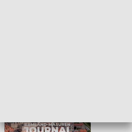
Wejściówka
Zakładka
MNIEJSZOŚCI