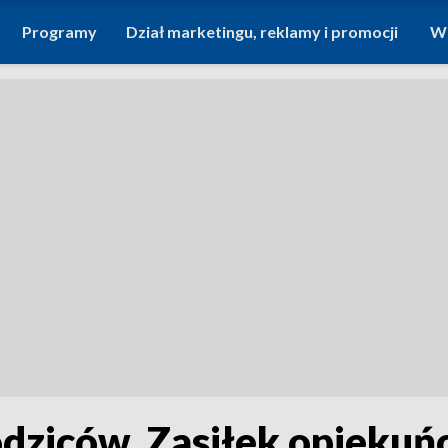
Programy
Dział marketingu, reklamy i promocji
Wi
odziców. Zasiłek opiekuń