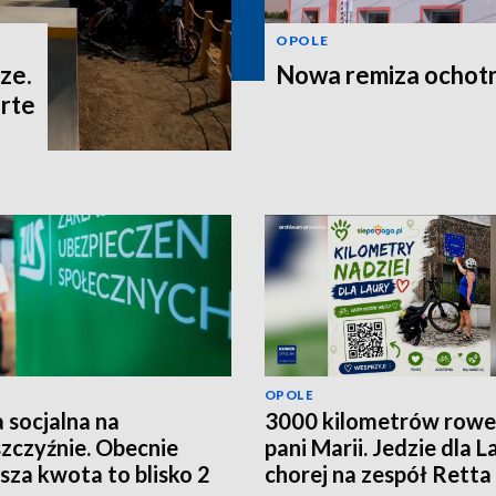
OPOLE
ze.
Nowa remiza ochot
rte
OPOLE
 socjalna na
3000 kilometrów row
zczyźnie. Obecnie
pani Marii. Jedzie dla L
ższa kwota to blisko 2
chorej na zespół Retta