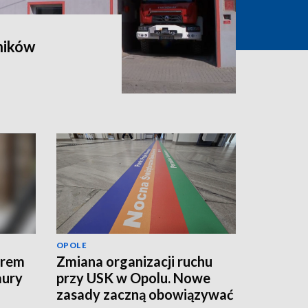
ników
OPOLE
erem
Zmiana organizacji ruchu
aury
przy USK w Opolu. Nowe
zasady zaczną obowiązywać