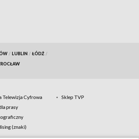
od jutra
KÓW
/
LUBLIN
/
ŁÓDŹ
/
ROCŁAW
 Telewizja Cyfrowa
Sklep TVP
la prasy
tograficzny
sing (znaki)