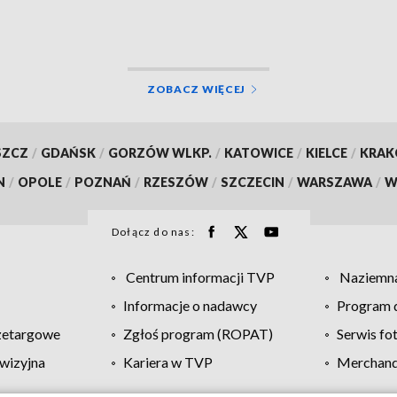
ce złotych
ZOBACZ WIĘCEJ
SZCZ
/
GDAŃSK
/
GORZÓW WLKP.
/
KATOWICE
/
KIELCE
/
KRA
N
/
OPOLE
/
POZNAŃ
/
RZESZÓW
/
SZCZECIN
/
WARSZAWA
/
W
Dołącz do nas:
Centrum informacji TVP
Naziemna
Informacje o nadawcy
Program d
zetargowe
Zgłoś program (ROPAT)
Serwis fo
wizyjna
Kariera w TVP
Merchandi