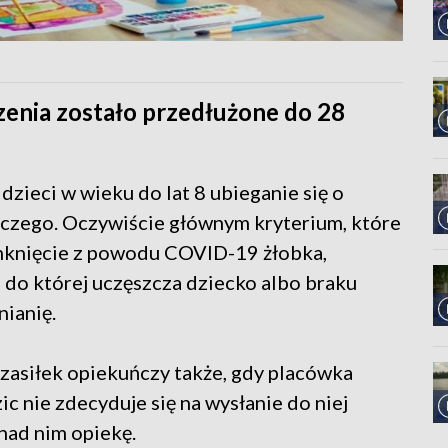
enia zostało przedłużone do 28
zieci w wieku do lat 8 ubieganie się o
czego. Oczywiście głównym kryterium, które
amknięcie z powodu COVID-19 żłobka,
, do której uczęszcza dziecko albo braku
nianię.
zasiłek opiekuńczy także, gdy placówka
c nie zdecyduje się na wysłanie do niej
nad nim opiekę.