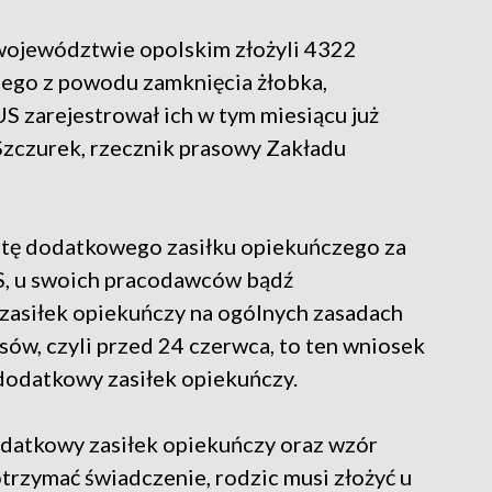
 województwie opolskim złożyli 4322
zego z powodu zamknięcia żłobka,
US zarejestrował ich w tym miesiącu już
Szczurek, rzecznik prasowy Zakładu
atę dodatkowego zasiłku opiekuńczego za
S, u swoich pracodawców bądź
 zasiłek opiekuńczy na ogólnych zasadach
ów, czyli przed 24 czerwca, to ten wniosek
dodatkowy zasiłek opiekuńczy.
dodatkowy zasiłek opiekuńczy oraz wzór
trzymać świadczenie, rodzic musi złożyć u