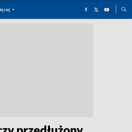
ęcej
czy przedłużony