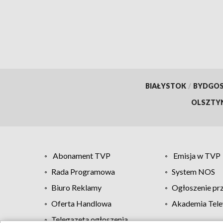
pierwszych dni życia
tysią
BIAŁYSTOK
/
BYDGO
OLSZTY
Abonament TVP
Emisja w TVP
Rada Programowa
System NOS
Biuro Reklamy
Ogłoszenie pr
Oferta Handlowa
Akademia Tele
Telegazeta ogłoszenia