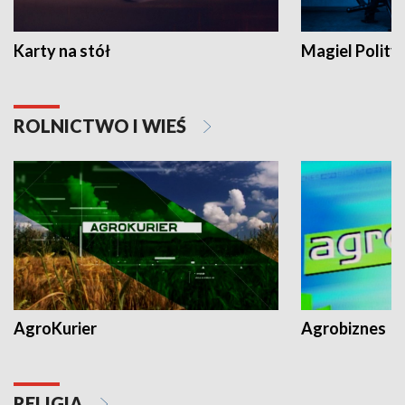
Karty na stół
Magiel Polity
ROLNICTWO I WIEŚ
AgroKurier
Agrobiznes
RELIGIA