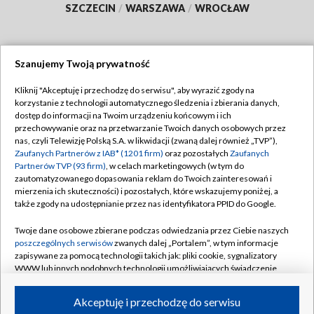
SZCZECIN
/
WARSZAWA
/
WROCŁAW
Szanujemy Twoją prywatność
Dołącz do nas:
Kliknij "Akceptuję i przechodzę do serwisu", aby wyrazić zgody na
korzystanie z technologii automatycznego śledzenia i zbierania danych,
TVP
dostęp do informacji na Twoim urządzeniu końcowym i ich
Abonament TVP
przechowywanie oraz na przetwarzanie Twoich danych osobowych przez
Regulamin TVP
nas, czyli Telewizję Polską S.A. w likwidacji (zwaną dalej również „TVP”),
Emisja w TVP
Zaufanych Partnerów z IAB* (1201 firm)
oraz pozostałych
Zaufanych
Polityka prywatności
Partnerów TVP (93 firm)
, w celach marketingowych (w tym do
Centrum informacji TVP
Moje zgody
zautomatyzowanego dopasowania reklam do Twoich zainteresowań i
mierzenia ich skuteczności) i pozostałych, które wskazujemy poniżej, a
Naziemna Telewizja Cyfrowa
Pomoc
także zgody na udostępnianie przez nas identyfikatora PPID do Google.
Sklep TVP
Biuro reklamy
Twoje dane osobowe zbierane podczas odwiedzania przez Ciebie naszych
Rada Programowa
poszczególnych serwisów
zwanych dalej „Portalem”, w tym informacje
Kontakt
zapisywane za pomocą technologii takich jak: pliki cookie, sygnalizatory
System NOS
WWW lub innych podobnych technologii umożliwiających świadczenie
dopasowanych i bezpiecznych usług, personalizację treści oraz reklam,
Informacje o nadawcy
Kanały
udostępnianie funkcji mediów społecznościowych oraz analizowanie
Akceptuję i przechodzę do serwisu
ruchu w Internecie.
Program dla prasy