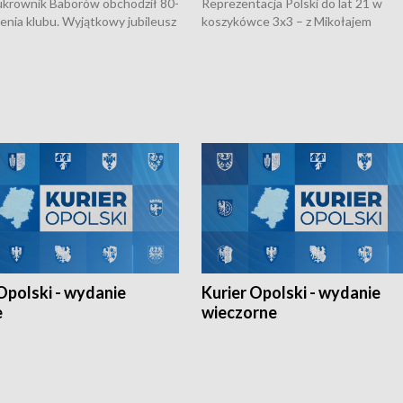
rownik Baborów obchodził 80-
Reprezentacja Polski do lat 21 w
nienia klubu. Wyjątkowy jubileusz
koszykówce 3x3 – z Mikołajem
 na sportowo. W programie
Kowalczykiem z opolskiego AZS-u 
 turnieju eliminacyjnym
składzie - wygrała dwa z trzech tur
h Mistrzostw w siatkówce
w ramach Ligi Narodów. Rywalizacja
 amatorów w Opolu oraz o
odbyła się w węgierskim Szolnok.
lejarza Opole. Zapraszamy!
Opolski - wydanie
Kurier Opolski - wydanie
e
wieczorne