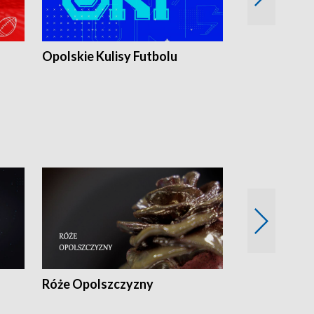
Opolskie Kulisy Futbolu
Złote chwile
sportu
Róże Opolszczyzny
Czas report