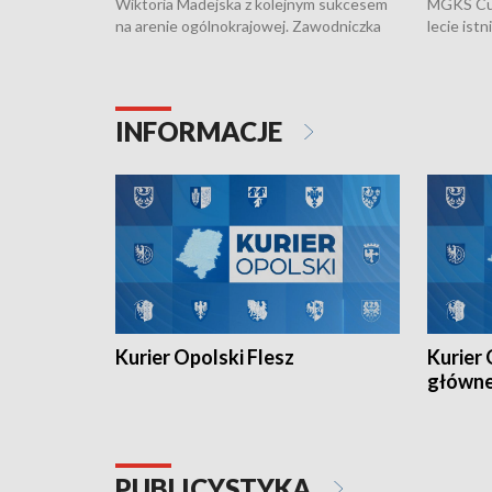
Wiktoria Madejska z kolejnym sukcesem
MGKS Cuk
na arenie ogólnokrajowej. Zawodniczka
lecie ist
Klubu Kolarskiego Ziemia Brzeska
odbył się
została podwójna Mistrzynią Polski
również o
Juniorów Młodszych w kolarstwie
Otwartyc
torowym.
plażowej
INFORMACJE
meczu Ko
Kurier Opolski Flesz
Kurier 
główn
PUBLICYSTYKA