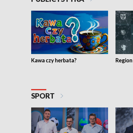
Kawa czy herbata?
Region
SPORT