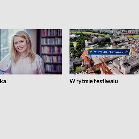
ka
W rytmie festiwalu