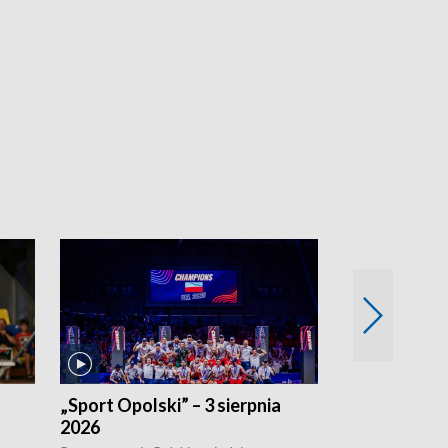
„Sport Opolski” – 3 sierpnia
„Sport Opolsk
2026
Reprezentacja P