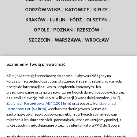
GORZÓW WLKP.
/
KATOWICE
/
KIELCE
/
KRAKÓW
/
LUBLIN
/
ŁÓDŹ
/
OLSZTYN
/
OPOLE
/
POZNAŃ
/
RZESZÓW
/
SZCZECIN
/
WARSZAWA
/
WROCŁAW
Szanujemy Twoją prywatność
Dołącz do nas:
Kliknij "Akceptuję i przechodzę do serwisu", aby wyrazić zgody na
korzystanie z technologii automatycznego śledzenia i zbierania danych,
TVP
dostęp do informacji na Twoim urządzeniu końcowym i ich
Abonament TVP
przechowywanie oraz na przetwarzanie Twoich danych osobowych przez
Regulamin TVP
nas, czyli Telewizję Polską S.A. w likwidacji (zwaną dalej również „TVP”),
Emisja w TVP
Polityka prywatności
Zaufanych Partnerów z IAB* (1201 firm)
oraz pozostałych
Zaufanych
Partnerów TVP (93 firm)
, w celach marketingowych (w tym do
Centrum informacji TVP
Moje zgody
zautomatyzowanego dopasowania reklam do Twoich zainteresowań i
mierzenia ich skuteczności) i pozostałych, które wskazujemy poniżej, a
Naziemna Telewizja Cyfrowa
Pomoc
także zgody na udostępnianie przez nas identyfikatora PPID do Google.
Sklep TVP
Biuro reklamy
Twoje dane osobowe zbierane podczas odwiedzania przez Ciebie naszych