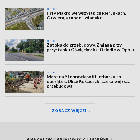
OPOLE
Przy Makro we wszystkich kierunkach.
Otwierają rondo i wiadukt
OPOLE
Zatoka do przebudowy. Zmiana przy
przystanku Oświęcimska-Osiedle w Opolu
OPOLE
Most na Stobrawie w Kluczborku to
początek. Ulicę Kościuszki czeka większa
przebudowa
ZOBACZ WIĘCEJ
BIAŁYSTOK
/
BYDGOSZCZ
/
GDAŃSK
/