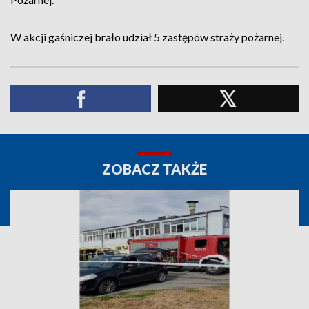
W akcji gaśniczej brało udział 5 zastępów straży pożarnej.
ZOBACZ TAKŻE