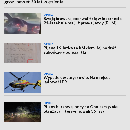
grozi nawet 30 lat więzienia
OPOLE
Swoją brawurą pochwalił się w internecie.
21-latek nie ma już prawa jazdy [FILM]
OPOLE
Pijana 16-latka za kółkiem. Jej podróż
zakończyły policjantki
OPOLE
Wypadek w Jaryszowie. Na miejscu
lądował LPR
OPOLE
Bilans burzowej nocy na Opolszczyźnie.
Strażacy interweniowali 36 razy