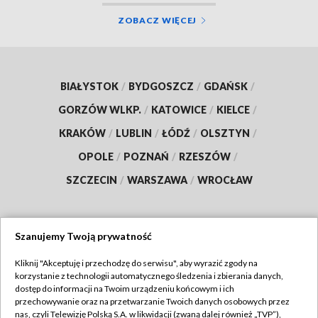
ZOBACZ WIĘCEJ
BIAŁYSTOK
/
BYDGOSZCZ
/
GDAŃSK
/
GORZÓW WLKP.
/
KATOWICE
/
KIELCE
/
KRAKÓW
/
LUBLIN
/
ŁÓDŹ
/
OLSZTYN
/
OPOLE
/
POZNAŃ
/
RZESZÓW
/
SZCZECIN
/
WARSZAWA
/
WROCŁAW
Szanujemy Twoją prywatność
Dołącz do nas:
Kliknij "Akceptuję i przechodzę do serwisu", aby wyrazić zgody na
korzystanie z technologii automatycznego śledzenia i zbierania danych,
TVP
dostęp do informacji na Twoim urządzeniu końcowym i ich
Abonament TVP
przechowywanie oraz na przetwarzanie Twoich danych osobowych przez
Regulamin TVP
nas, czyli Telewizję Polską S.A. w likwidacji (zwaną dalej również „TVP”),