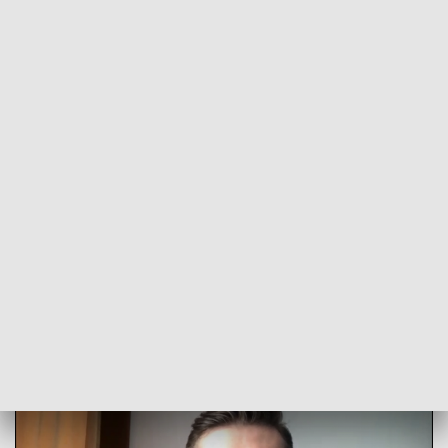
POWRÓT DO
OPOLE
TVP REGIONY
Zobacz "Rozmowę dnia" z posłem
Kamilem Bortniczukiem
2020-06-05
TG