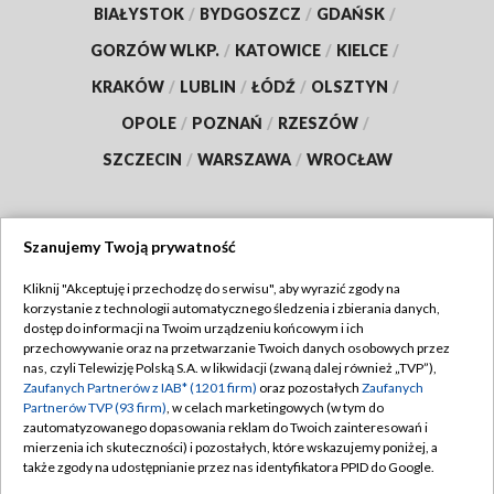
BIAŁYSTOK
/
BYDGOSZCZ
/
GDAŃSK
/
GORZÓW WLKP.
/
KATOWICE
/
KIELCE
/
KRAKÓW
/
LUBLIN
/
ŁÓDŹ
/
OLSZTYN
/
OPOLE
/
POZNAŃ
/
RZESZÓW
/
SZCZECIN
/
WARSZAWA
/
WROCŁAW
Szanujemy Twoją prywatność
Dołącz do nas:
Kliknij "Akceptuję i przechodzę do serwisu", aby wyrazić zgody na
korzystanie z technologii automatycznego śledzenia i zbierania danych,
TVP
dostęp do informacji na Twoim urządzeniu końcowym i ich
Abonament TVP
przechowywanie oraz na przetwarzanie Twoich danych osobowych przez
Regulamin TVP
nas, czyli Telewizję Polską S.A. w likwidacji (zwaną dalej również „TVP”),
Emisja w TVP
Polityka prywatności
Zaufanych Partnerów z IAB* (1201 firm)
oraz pozostałych
Zaufanych
Partnerów TVP (93 firm)
, w celach marketingowych (w tym do
Centrum informacji TVP
Moje zgody
zautomatyzowanego dopasowania reklam do Twoich zainteresowań i
mierzenia ich skuteczności) i pozostałych, które wskazujemy poniżej, a
Naziemna Telewizja Cyfrowa
Pomoc
także zgody na udostępnianie przez nas identyfikatora PPID do Google.
Sklep TVP