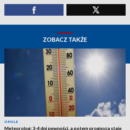
ZOBACZ TAKŻE
OPOLE
Meteorolog: 3-4 dni pewności, a potem prognoza staje