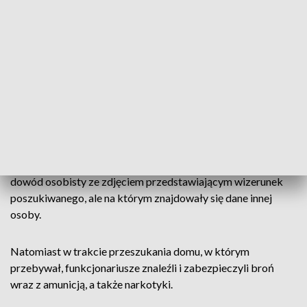
Funkcjonariusze bardzo dokładnie zaplanowali działania tym
bardziej, że przypuszczali, iż poszukiwany 37-latek może
posiadać broń. Błyskawiczną akcję zatrzymania
przeprowadzili policjanci z zespołu specjalnego CBŚP z
Opola.
Przestępca był kompletnie zaskoczony widokiem
funkcjonariuszy. Policjanci przeszukali jego samochód oraz
miejsce zamieszkania. W aucie znaleźli i zabezpieczyli
dowód osobisty ze zdjęciem przedstawiającym wizerunek
poszukiwanego, ale na którym znajdowały się dane innej
osoby.
Natomiast w trakcie przeszukania domu, w którym
przebywał, funkcjonariusze znaleźli i zabezpieczyli broń
wraz z amunicją, a także narkotyki.