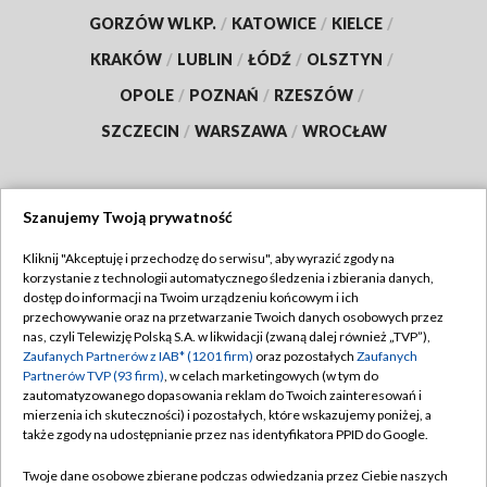
GORZÓW WLKP.
/
KATOWICE
/
KIELCE
/
KRAKÓW
/
LUBLIN
/
ŁÓDŹ
/
OLSZTYN
/
OPOLE
/
POZNAŃ
/
RZESZÓW
/
SZCZECIN
/
WARSZAWA
/
WROCŁAW
Szanujemy Twoją prywatność
Dołącz do nas:
Kliknij "Akceptuję i przechodzę do serwisu", aby wyrazić zgody na
korzystanie z technologii automatycznego śledzenia i zbierania danych,
TVP
dostęp do informacji na Twoim urządzeniu końcowym i ich
Abonament TVP
przechowywanie oraz na przetwarzanie Twoich danych osobowych przez
Regulamin TVP
nas, czyli Telewizję Polską S.A. w likwidacji (zwaną dalej również „TVP”),
Emisja w TVP
Polityka prywatności
Zaufanych Partnerów z IAB* (1201 firm)
oraz pozostałych
Zaufanych
Partnerów TVP (93 firm)
, w celach marketingowych (w tym do
Centrum informacji TVP
Moje zgody
zautomatyzowanego dopasowania reklam do Twoich zainteresowań i
mierzenia ich skuteczności) i pozostałych, które wskazujemy poniżej, a
Naziemna Telewizja Cyfrowa
Pomoc
także zgody na udostępnianie przez nas identyfikatora PPID do Google.
Sklep TVP
Biuro reklamy
Twoje dane osobowe zbierane podczas odwiedzania przez Ciebie naszych