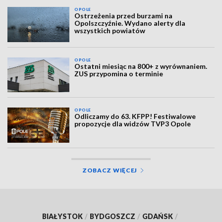
OPOLE
Ostrzeżenia przed burzami na
Opolszczyźnie. Wydano alerty dla
wszystkich powiatów
OPOLE
Ostatni miesiąc na 800+ z wyrównaniem.
ZUS przypomina o terminie
OPOLE
Odliczamy do 63. KFPP! Festiwalowe
propozycje dla widzów TVP3 Opole
ZOBACZ WIĘCEJ
BIAŁYSTOK
/
BYDGOSZCZ
/
GDAŃSK
/